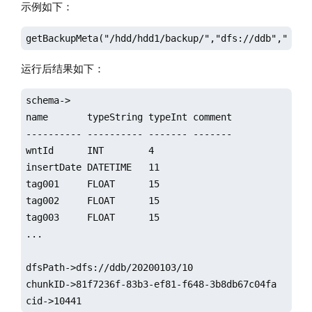
示例如下：
getBackupMeta("/hdd/hdd1/backup/","dfs://ddb","/202
运行后结果如下：
schema->

name       typeString typeInt comment

---------- ---------- ------- -------

wntId      INT        4              

insertDate DATETIME   11             

tag001     FLOAT      15             

tag002     FLOAT      15             

tag003     FLOAT      15             

...

dfsPath->dfs://ddb/20200103/10

chunkID->81f7236f-83b3-ef81-f648-3b8db67c04fa

cid->10441