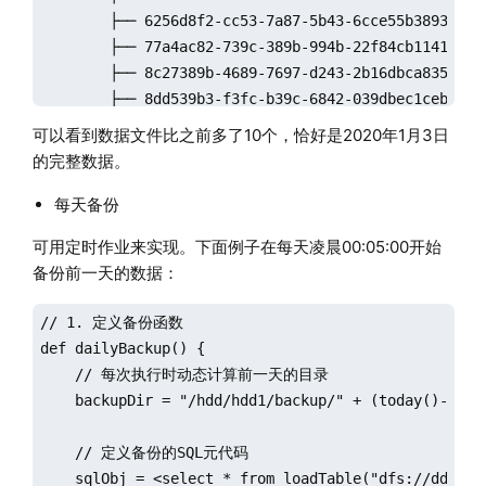
        ├── 6256d8f2-cc53-7a87-5b43-6cce55b38933

        ├── 77a4ac82-739c-389b-994b-22f84cb11417

        ├── 8c27389b-4689-7697-d243-2b16dbca8354

        ├── 8dd539b3-f3fc-b39c-6842-039dbec1ceb1

        ├── 90a5af5f-1161-23af-ea42-877999866f44

可以看到数据文件比之前多了10个，恰好是2020年1月3日
        ├── fd6b658c-47eb-e69e-164e-601c5b51daed

的完整数据。
        ├── 167a9165-05ec-e093-b74a-c6121939ebf0

        ├── 3afb5932-a8fa-9e93-ff4c-120c1223dcf6

每天备份
        ├── 62d47049-155d-83a7-af48-36c8969072a7

可用定时作业来实现。下面例子在每天凌晨00:05:00开始
        ├── b20422a9-487d-8eb7-7143-3597a3b44796

备份前一天的数据：
        ├── 2ae9676f-dbe7-669a-7144-68a02572df3e

        ├── 4559d6db-bb7a-efb8-164e-3198127a7c3d

// 1. 定义备份函数

        ├── 72e15689-4bf7-44a9-b84e-16fb8e856a6d

def dailyBackup() {

        ├── 8652f2f0-9d60-40aa-4e44-9d77bd1309f6

    // 每次执行时动态计算前一天的目录

        └── e266ab82-6ef9-e289-d241-d9218be59dde

    backupDir = "/hdd/hdd1/backup/" + (today()-1).fo
    // 定义备份的SQL元代码

    sqlObj = <select * from loadTable("dfs://ddb", "