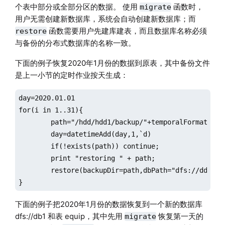
个表中部分或全部分区的数据。 使用
函数时，
migrate
用户无需创建新数据库，系统会自动创建新数据库；而
函数需要用户先建库建表，而且数据库名称必须
restore
与备份的分布式数据库的名称一致。
下面的例子恢复2020年1月份的数据到原表，其中备份文件
是上一小节的定时作业按天生成：
day=2020.01.01

for(i in 1..31){

	path="/hdd/hdd1/backup/"+temporalFormat(day, "yyyyMMdd") + "/";

	day=datetimeAdd(day,1,`d)

	if(!exists(path)) continue;

	print "restoring " + path;

	restore(backupDir=path,dbPath="dfs://ddb",tableName="windTurbine",partition="%",force=true);

}
下面的例子把2020年1月份的数据恢复到一个新的数据库
dfs://db1 和表 equip，其中先用
恢复第一天的
migrate