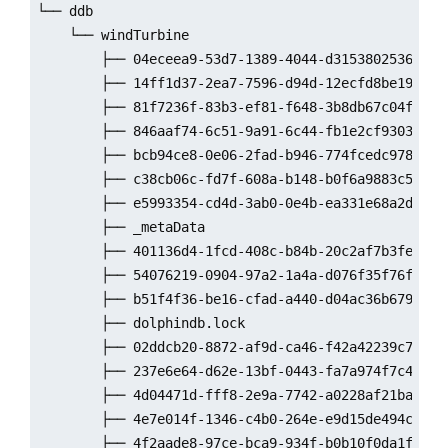
└── ddb

    └── windTurbine

        ├── 04eceea9-53d7-1389-4044-d31538025361

        ├── 14ff1d37-2ea7-7596-d94d-12ecfd8be197

        ├── 81f7236f-83b3-ef81-f648-3b8db67c04fa

        ├── 846aaf74-6c51-9a91-6c44-fb1e2cf93036

        ├── bcb94ce8-0e06-2fad-b946-774fcedc978d

        ├── c38cb06c-fd7f-608a-b148-b0f6a9883c5c

        ├── e5993354-cd4d-3ab0-0e4b-ea331e68a2df

        ├── _metaData

        ├── 401136d4-1fcd-408c-b84b-20c2af7b3fe8

        ├── 54076219-0904-97a2-1a4a-d076f35f76fe

        ├── b51f4f36-be16-cfad-a440-d04ac36b6791

        ├── dolphindb.lock

        ├── 02ddcb20-8872-af9d-ca46-f42a42239c78

        ├── 237e6e64-d62e-13bf-0443-fa7a974f7c42

        ├── 4d04471d-fff8-2e9a-7742-a0228af21bad

        ├── 4e7e014f-1346-c4b0-264e-e9d15de494cb

        ├── 4f2aade8-97ce-bca9-934f-b0b10f0da1fe
