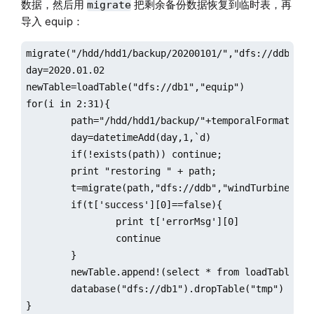
数据，然后用
把剩余备份数据恢复到临时表，再
migrate
导入 equip：
migrate("/hdd/hdd1/backup/20200101/","dfs://ddb","wi
day=2020.01.02

newTable=loadTable("dfs://db1","equip")

for(i in 2:31){

	path="/hdd/hdd1/backup/"+temporalFormat(day, "yyyyMMdd") + "/";

	day=datetimeAdd(day,1,`d)

	if(!exists(path)) continue;

	print "restoring " + path;

	t=migrate(path,"dfs://ddb","windTurbine","dfs://db1","tmp") 

	if(t['success'][0]==false){

		print t['errorMsg'][0]

		continue

	}

	newTable.append!(select * from loadTable("dfs://db1","tmp") where tm between datetime(day-1) : (day.datetime()-1) > )

	database("dfs://db1").dropTable("tmp")
