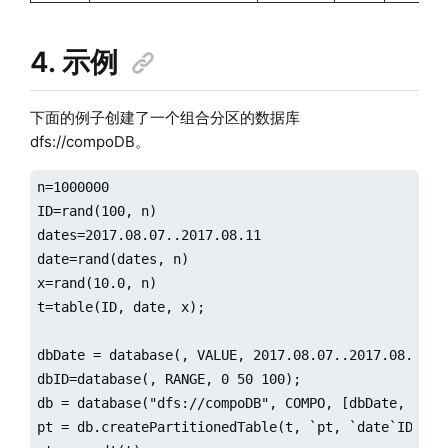
4. 示例
下面的例子创建了一个组合分区的数据库
dfs://compoDB。
n=1000000

ID=rand(100, n)

dates=2017.08.07..2017.08.11

date=rand(dates, n)

x=rand(10.0, n)

t=table(ID, date, x);

dbDate = database(, VALUE, 2017.08.07..2017.08.11)

dbID=database(, RANGE, 0 50 100);

db = database("dfs://compoDB", COMPO, [dbDate, dbID]
pt = db.createPartitionedTable(t, `pt, `date`ID)
