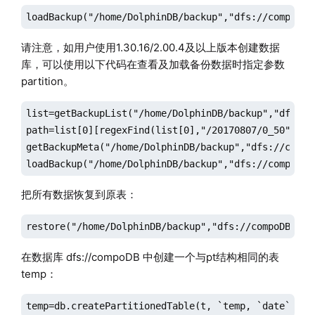
loadBackup("/home/DolphinDB/backup","dfs://compoDB"
请注意，如用户使用1.30.16/2.00.4及以上版本创建数据
库，可以使用以下代码在查看及加载备份数据时指定参数
partition。
list=getBackupList("/home/DolphinDB/backup","dfs://c
path=list[0][regexFind(list[0],"/20170807/0_50"):]

getBackupMeta("/home/DolphinDB/backup","dfs://compoD
loadBackup("/home/DolphinDB/backup","dfs://compoDB"
把所有数据恢复到原表：
restore("/home/DolphinDB/backup","dfs://compoDB","p
在数据库 dfs://compoDB 中创建一个与pt结构相同的表
temp：
temp=db.createPartitionedTable(t, `temp, `date`ID);