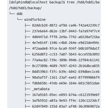
[dolphindb@localhost backup]$ tree /hdd/hdd1/backup/
/hdd/hdd1/backup/

└── ddb

    └── windTurbine

        ├── 02ddcb20-8872-af9d-ca46-f42a42239c78

        ├── 237e6e64-d62e-13bf-0443-fa7a974f7c42

        ├── 4d04471d-fff8-2e9a-7742-a0228af21bad

        ├── 4e7e014f-1346-c4b0-264e-e9d15de494cb

        ├── 4f2aade8-97ce-bca9-934f-b0b10f0da1fe

        ├── 6256d8f2-cc53-7a87-5b43-6cce55b38933

        ├── 77a4ac82-739c-389b-994b-22f84cb11417

        ├── 8c27389b-4689-7697-d243-2b16dbca8354

        ├── 8dd539b3-f3fc-b39c-6842-039dbec1ceb1

        ├── 90a5af5f-1161-23af-ea42-877999866f44

        ├── fd6b658c-47eb-e69e-164e-601c5b51daed

        ├── _metaData

        ├── 167a9165-05ec-e093-b74a-c6121939ebf0

        ├── 3afb5932-a8fa-9e93-ff4c-120c1223dcf6

        ├── 62d47049-155d-83a7-af48-36c8969072a7
