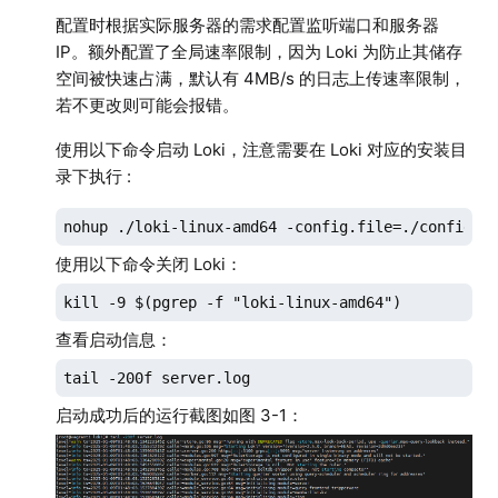
  filesystem:

配置时根据实际服务器的需求配置监听端口和服务器
    directory: /data/loki/chunks   #块存储地址

IP。额外配置了全局速率限制，因为 Loki 为防止其储存
limits_config:

空间被快速占满，默认有 4MB/s 的日志上传速率限制，
  enforce_metric_name: false       #是否强制
若不更改则可能会报错。
  reject_old_samples: true         #是否拒绝
使用以下命令启动 Loki，注意需要在 Loki 对应的安装目
  reject_old_samples_max_age: 168h #定义拒绝
录下执行 :
  # 全局速率限制

  ingestion_rate_mb: 1024          #全局速率限制设
nohup ./loki-linux-amd64 -config.file=./config.y
  ingestion_burst_size_mb: 2048    #全局突发速率设置
使用以下命令关闭 Loki：
chunk_store_config:

kill -9 $(pgrep -f "loki-linux-amd64")
# 最大可查询历史日期7天,这个时间必须是schema_config中
  max_look_back_period: 168h

查看启动信息：
table_manager:

tail -200f server.log
  retention_deletes_enabled: true  #是否启用过期
启动成功后的运行截图如图 3-1：
  retention_period: 168h           #定义表的保