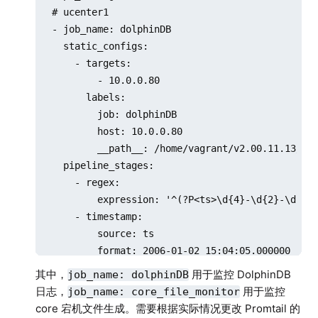
  # ucenter1

  - job_name: dolphinDB

    static_configs:

      - targets:

          - 10.0.0.80

        labels:

          job: dolphinDB

          host: 10.0.0.80

          __path__: /home/vagrant/v2.00.11.13/ser
    pipeline_stages:

      - regex:

          expression: '^(?P<ts>\d{4}-\d{2}-\d{2}\
      - timestamp:

          source: ts

          format: 2006-01-02 15:04:05.000000

          timezone: "China/Beijing"

其中，
用于监控 DolphinDB
job_name: dolphinDB
      - labels:

日志，
用于监控
job_name: core_file_monitor
          level:

core 宕机文件生成。需要根据实际情况更改 Promtail 的