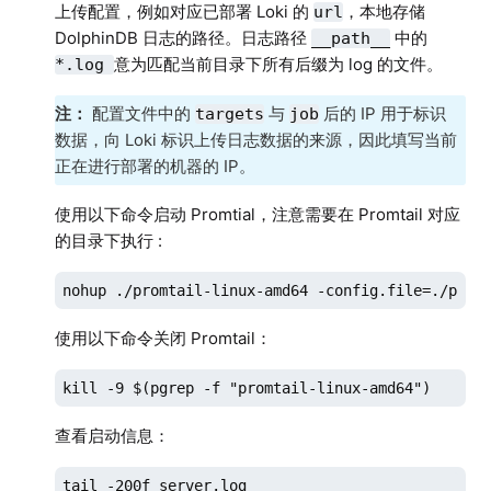
      - output:

上传配置，例如对应已部署 Loki 的
，本地存储
url
          source: message

DolphinDB 日志的路径。日志路径
中的
__path__
  - job_name: core_file_monitor

意为匹配当前目录下所有后缀为 log 的文件。
*.log
    static_configs:

      - targets:

注：
配置文件中的
与
后的 IP 用于标识
targets
job
          - 10.0.0.80

数据，向 Loki 标识上传日志数据的来源，因此填写当前
        labels:

正在进行部署的机器的 IP。
          job: core_files

          host: 10.0.0.80

使用以下命令启动 Promtial，注意需要在 Promtail 对应
          __path__: /home/vagrant/v2.00.11.13/
的目录下执行 :
    pipeline_stages:

      - labels:

nohup ./promtail-linux-amd64 -config.file=./prom
          filename: __path__  # 从文件路径提取文
使用以下命令关闭 Promtail：
      - output:

          source: filename  # 只记录文件名为日志内容
kill -9 $(pgrep -f "promtail-linux-amd64")
      - limit:

          rate: 10        # 限制每秒最多采集 10 条日
查看启动信息：
          burst: 10       # 短时间内最多允许采集 10
          drop: true      # 超出限制时丢弃日志
tail -200f server.log