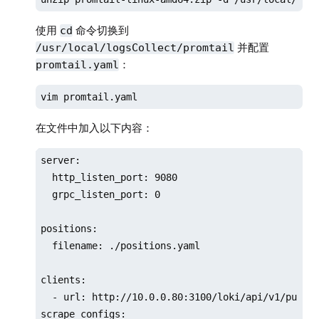
使用
命令切换到
cd
并配置
/usr/local/logsCollect/promtail
：
promtail.yaml
vim promtail.yaml
在文件中加入以下内容：
server:

  http_listen_port: 9080

  grpc_listen_port: 0

positions:

  filename: ./positions.yaml

clients:

  - url: http://10.0.0.80:3100/loki/api/v1/p
scrape_configs:
