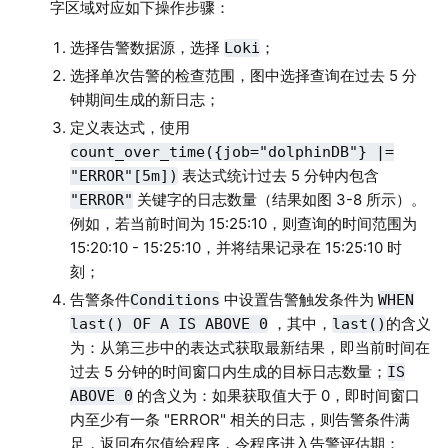
字区域对应如下操作步骤：
选择告警数据源，选择
；
Loki
选择单次告警的检查范围，图中选择查询在过去 5 分
钟期间生成的新日志；
定义表达式，使用
count_over_time({job="dolphinDB"} |=
表达式统计过去 5 分钟内包含
"ERROR"[5m])
关键字的日志数量（结果如图 3-8 所示）。
"ERROR"
例如，若当前时间为 15:25:10，则查询的时间范围为
15:20:10 - 15:25:10，并将结果记录在 15:25:10 时
刻；
告警条件
中设置告警触发条件为
Conditions
WHEN
，其中，
的含义
last() OF A IS ABOVE 0
last()
为：从第三步中的表达式获取最新结果，即当前时间在
过去 5 分钟的时间窗口内生成的目标日志数量；
IS
的含义为：如果获取值大于 0，即时间窗口
ABOVE 0
内至少有一条 "ERROR" 相关的日志，则告警条件满
足，返回布尔值给程序，令程序进入告警评估期；