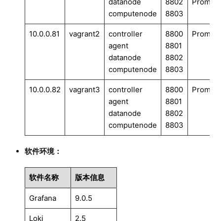
datanode
8802
Promtail
computenode
8803
10.0.0.81
vagrant2
controller
8800
Promtail
agent
8801
datanode
8802
computenode
8803
10.0.0.82
vagrant3
controller
8800
Promtail
agent
8801
datanode
8802
computenode
8803
软件环境：
软件名称
版本信息
Grafana
9.0.5
Loki
2.5