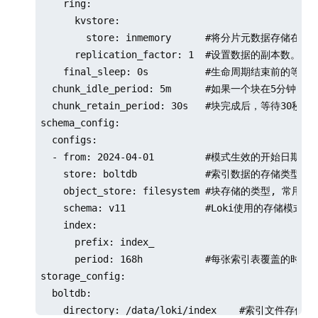
    ring:

      kvstore:

        store: inmemory      #将分片元数据存储在
      replication_factor: 1  #设置数据的副本数
    final_sleep: 0s          #生命周期结束前的
  chunk_idle_period: 5m      #如果一个块
  chunk_retain_period: 30s   #块完成后，等待30秒
schema_config:

  configs:

  - from: 2024-04-01         #模式生效的开始日期

    store: boltdb            #索引数据的存储类型, 常
    object_store: filesystem #块存储的类型, 常用值：f
    schema: v11              #Loki使用的存储模式版本
    index:

      prefix: index_

      period: 168h           #每张索引表覆盖的时间
storage_config:

  boltdb:

    directory: /data/loki/index    #索引文件存储地址