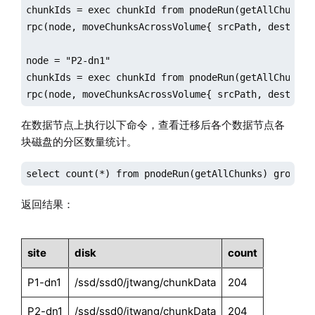
chunkIds = exec chunkId from pnodeRun(getAllChunks)
rpc(node, moveChunksAcrossVolume{ srcPath, destPath,
node = "P2-dn1"

chunkIds = exec chunkId from pnodeRun(getAllChunks)
rpc(node, moveChunksAcrossVolume{ srcPath, destPath
在数据节点上执行以下命令，查看迁移后各个数据节点各
块磁盘的分区数量统计。
select count(*) from pnodeRun(getAllChunks) group b
返回结果：
site
disk
count
P1-dn1
/ssd/ssd0/jtwang/chunkData
204
P2-dn1
/ssd/ssd0/jtwang/chunkData
204