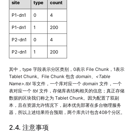
site
type
count
mockData(2020.06.01..2020.06.10, 09:30:00 13:00:00)
P1-dn1
0
4
P1-dn1
1
200
P2-dn1
0
4
P2-dn1
1
200
其中，type 字段表示分区类别，0表示 File Chunk，1表示
Tablet Chunk。File Chunk 包含
domain
、
<Table
Name>.tbl
等文件，一个库对应一个
domain
文件，一个
表对应一个
tbl
文件，存储库表结构相关的信息；真正存储
数据的区块我们称之为 Tablet Chunk。因为配置了双副
本，且在资源允许情况下，副本优先部署在多台物理服务
器，所以上述结果符合预期，两个库共计包含408个分区。
2.4. 注意事项