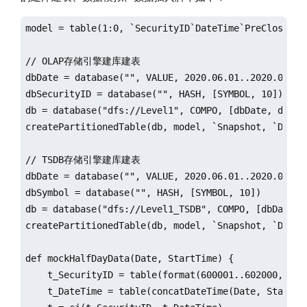
model = table(1:0, `SecurityID`DateTime`PreClosePx`
// OLAP存储引擎建库建表

dbDate = database("", VALUE, 2020.06.01..2020.06.07)
dbSecurityID = database("", HASH, [SYMBOL, 10])

db = database("dfs://Level1", COMPO, [dbDate, dbSecu
createPartitionedTable(db, model, `Snapshot, `DateTi
// TSDB存储引擎建库建表

dbDate = database("", VALUE, 2020.06.01..2020.06.07)
dbSymbol = database("", HASH, [SYMBOL, 10])

db = database("dfs://Level1_TSDB", COMPO, [dbDate, d
createPartitionedTable(db, model, `Snapshot, `DateT
def mockHalfDayData(Date, StartTime) {

    t_SecurityID = table(format(600001..602000, "000
    t_DateTime = table(concatDateTime(Date, StartTim