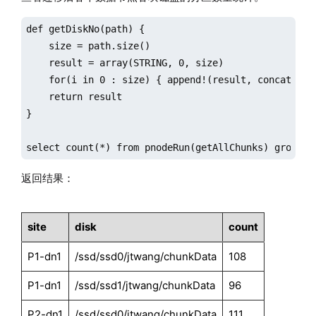
def getDiskNo(path) {

    size = path.size()

    result = array(STRING, 0, size)

    for(i in 0 : size) { append!(result, concat(spli
    return result

}

select count(*) from pnodeRun(getAllChunks) group b
返回结果：
site
disk
count
P1-dn1
/ssd/ssd0/jtwang/chunkData
108
P1-dn1
/ssd/ssd1/jtwang/chunkData
96
P2-dn1
/ssd/ssd0/jtwang/chunkData
111