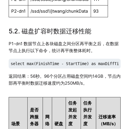
P2-dn1
/ssd/ssd1/jtwang/chunkData
93
5.2. 磁盘扩容时数据迁移性能
P1-dn1 数据节点上各块磁盘之间分区再平衡之后，在数据
节点上执行以下命令，统计再平衡整体耗时。
select max(FinishTime - StartTime) as maxDiffTime f
返回结果：56秒。96个分区占用磁盘空间约14GB，节点内
部再平衡时数据迁移速度约为250MB/s。
任务
任务
是否
发起
执行
跨服
网
并发
并发
迁移速率
场景
务器
络
硬盘
度
度
（MB/s）