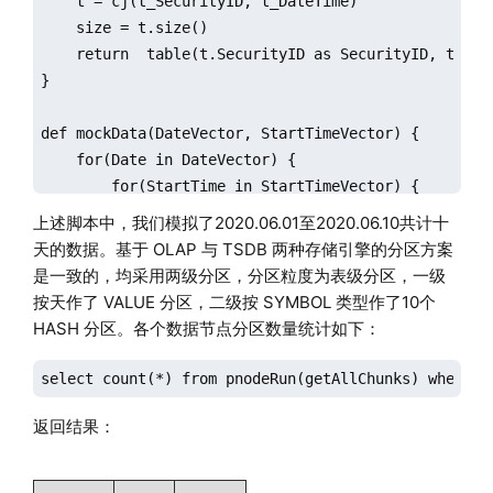
    t = cj(t_SecurityID, t_DateTime)

    size = t.size()

    return  table(t.SecurityID as SecurityID, t.Dat
}

def mockData(DateVector, StartTimeVector) {

    for(Date in DateVector) {

        for(StartTime in StartTimeVector) {

            data = mockHalfDayData(Date, StartTime)

上述脚本中，我们模拟了2020.06.01至2020.06.10共计十
天的数据。基于 OLAP 与 TSDB 两种存储引擎的分区方案
            // OLAP存储引擎分布式表插入模拟数据

是一致的，均采用两级分区，分区粒度为表级分区，一级
            loadTable("dfs://Level1", "Snapshot").ap
按天作了 VALUE 分区，二级按 SYMBOL 类型作了10个
HASH 分区。各个数据节点分区数量统计如下：
            // TSDB存储引擎分布式表插入模拟数据

            loadTable("dfs://Level1_TSDB", "Snapshot
select count(*) from pnodeRun(getAllChunks) where d
        }   

    }

返回结果：
}
