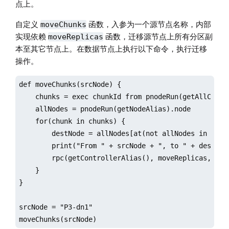
点上。
自定义
函数，入参为一个源节点名称，内部
moveChunks
实现依赖
函数，迁移源节点上所有分区副
moveReplicas
本至其它节点上。在数据节点上执行以下命令，执行迁移
操作。
def moveChunks(srcNode) {

    chunks = exec chunkId from pnodeRun(getAllChunks
    allNodes = pnodeRun(getNodeAlias).node

    for(chunk in chunks) {

        destNode = allNodes[at(not allNodes in (exe
        print("From " + srcNode + ", to " + destNode
        rpc(getControllerAlias(), moveReplicas, srcN
    }

}

srcNode = "P3-dn1"

moveChunks(srcNode)