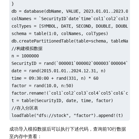
}

db = database(dbName, VALUE, 2023.01.01..2023.01.30)
colNames = `SecurityID`date`time`col1`col2`col3`col
colTypes = [SYMBOL, DATE, SECOND, DOUBLE, DOUBLE, D
schema = table(1:0, colNames, colTypes)

db.createPartitionedTable(table=schema, tableName=tb
//构建模拟数据

n = 1000000

SecurityID = rand(`000001`000002`000003`000004`0000
date = rand(2015.01.01..2024.12.31, n)

time = 09:30:00 + rand(331, n) * 60

factor = rand(10.0, n:50)

factor.rename!(`col1`col2`col3`col4`col5`col6`col7`
t = table(SecurityID, date, time, factor)

//存入分区表

loadTable("dfs://stock", "factor").append!(t)
成功导入模拟数据后可以执行下述代码，查询前10行数据
至内存中查看：