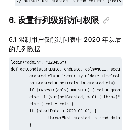
// output: Not granted to read columns ["col50",
6. 设置行列级别访问权限
6.1 限制用户仅能访问表中 2020 年以后
的几列数据
login("admin", "123456")

def getCond(startDate, endDate, cols=NULL, security=
	grantedCols = `SecurityID`date`time`col46`col47`col48`col49`col50

	notGranted = not(cols in grantedCols)

	if (typestr(cols) == VOID) { col = grantedCols }

	else if (sum(notGranted) > 0) {	throw("Not granted to read columns " + toStdJson(distinct(cols[notGranted]))) }

	else { col = cols }

	if (startDate < 2020.01.01) {

		throw("Not granted to read data before 2020")

	}
