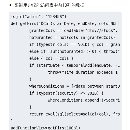
限制用户仅能访问表中前10列的数据
login("admin", "123456")

def getFirst10Col(startDate, endDate, cols=NULL, sec
	grantedCols = loadTable("dfs://stock", "factor").schema()['colDefs']['name'][:10]

	notGranted = not(cols in grantedCols)

	if (typestr(cols) == VOID) { col = grantedCols }

	else if (sum(notGranted) > 0) {	throw("Not granted to read columns " + toStdJson(distinct(cols[notGranted]))) }

	else { col = cols }

	if (startDate < temporalAdd(endDate, -1, "y")) {

		throw("Time duration exceeds 1 year. Please change the dates.")

	}	

	whereConditions = [<date between startDate:endDate>]

	if (typestr(security) <> VOID) {

		whereConditions.append!(<SecurityID in security>)

	}

	return eval(sql(select=sqlCol(col), from=loadTable("dfs://stock", "factor"), where=whereConditions))

}

addFunctionView(getFirst10Col)
