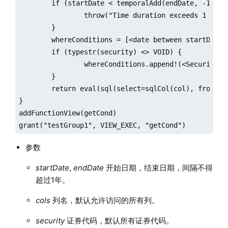
	if (startDate < temporalAdd(endDate, -1, "y")) {

		throw("Time duration exceeds 1 year. Please change the dates.")

	}

	whereConditions = [<date between startDate:endDate>]

	if (typestr(security) <> VOID) {

		whereConditions.append!(<SecurityID in security>)

	}

	return eval(sql(select=sqlCol(col), from=loadTable("dfs://stock", "factor"), where=whereConditions))

}

addFunctionView(getCond)

grant("testGroup1", VIEW_EXEC, "getCond")
参数
startDate
,
endDate
开始日期，结束日期，间隔不得
超过1年。
cols
列名，默认允许访问的所有列。
security
证券代码，默认所有证券代码。