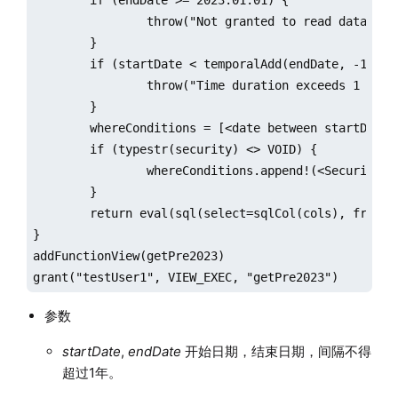
	if (endDate >= 2023.01.01) {

		throw("Not granted to read data after 2023")

	}

	if (startDate < temporalAdd(endDate, -1, "y")) {

		throw("Time duration exceeds 1 year. Please change the dates.")

	}

	whereConditions = [<date between startDate:endDate>]

	if (typestr(security) <> VOID) {

		whereConditions.append!(<SecurityID in security>)

	}

	return eval(sql(select=sqlCol(cols), from=loadTable("dfs://stock", "factor"), where=whereConditions))

}

addFunctionView(getPre2023)

grant("testUser1", VIEW_EXEC, "getPre2023")
参数
startDate
,
endDate
开始日期，结束日期，间隔不得
超过1年。