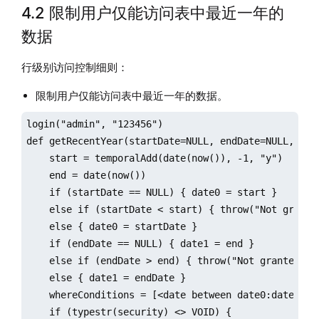
4.2 限制用户仅能访问表中最近一年的
数据
行级别访问控制细则：
限制用户仅能访问表中最近一年的数据。
login("admin", "123456")

def getRecentYear(startDate=NULL, endDate=NULL, cols
    start = temporalAdd(date(now()), -1, "y")

    end = date(now())

    if (startDate == NULL) { date0 = start }

    else if (startDate < start) { throw("Not granted
    else { date0 = startDate }

    if (endDate == NULL) { date1 = end }

    else if (endDate > end) { throw("Not granted to 
    else { date1 = endDate }

    whereConditions = [<date between date0:date1>]

    if (typestr(security) <> VOID) {
