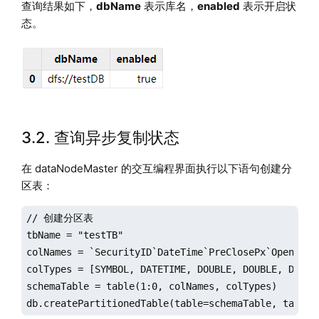
查询结果如下，
dbName
表示库名，
enabled
表示开启状
态。
3.2. 查询异步复制状态
在 dataNodeMaster 的交互编程界面执行以下语句创建分
区表：
// 创建分区表

tbName = "testTB"

colNames = `SecurityID`DateTime`PreClosePx`OpenPx`Hi
colTypes = [SYMBOL, DATETIME, DOUBLE, DOUBLE, DOUBLE
schemaTable = table(1:0, colNames, colTypes)

db.createPartitionedTable(table=schemaTable, tableN