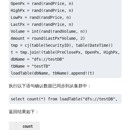
OpenPx = rand(randPrice, n)

HighPx = rand(randPrice, n)

LowPx = rand(randPrice, n)

LastPx = rand(randPrice, n)

Volume = int(rand(randVolume, n))

Amount = round(LastPx*Volume, 2)

tmp = cj(table(SecurityID), table(DateTime))

t = tmp.join!(table(PreClosePx, OpenPx, HighPx, LowP
dbName = "dfs://testDB"

tbName = "testTB"

loadTable(dbName, tbName).append!(t)
执行以下语句确认数据已同步到从集群中：
select count(*) from loadTable("dfs://testDB", "tes
返回结果如下：