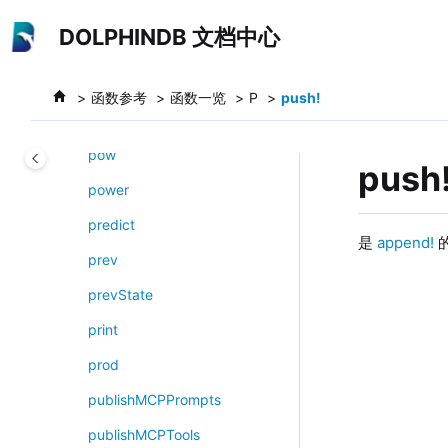
跳转到主要内容
polyFit
DOLPHINDB 文档中心
polynomial
pop!
函数参考
函数一览
P
push!
portfolioPricer
pow
push
power
predict
是
append!
prev
prevState
print
prod
publishMCPPrompts
publishMCPTools