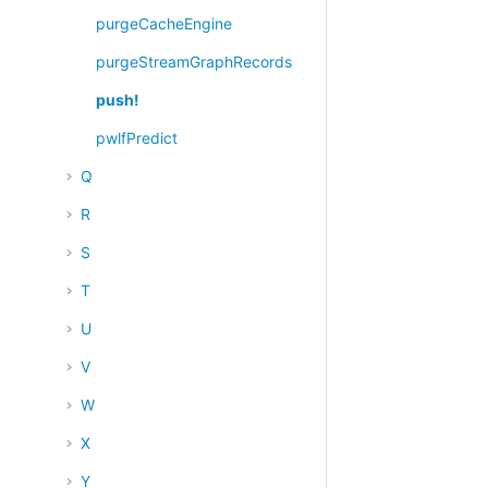
purgeCacheEngine
purgeStreamGraphRecords
push!
pwlfPredict
Q
R
S
T
U
V
W
X
Y