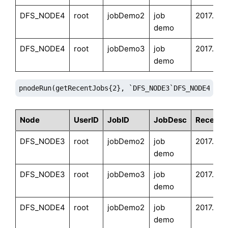
DFS_NODE4
root
jobDemo2
job
2017.11.
demo
DFS_NODE4
root
jobDemo3
job
2017.11.
demo
pnodeRun(getRecentJobs{2}, `DFS_NODE3`DFS_NODE4);
Node
UserID
JobID
JobDesc
Receive
DFS_NODE3
root
jobDemo2
job
2017.11.
demo
DFS_NODE3
root
jobDemo3
job
2017.11.
demo
DFS_NODE4
root
jobDemo2
job
2017.11.
demo