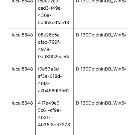
local8848
f8ee72c9-
D:130DolphinDB_Win64_Vs
dad3-f49e-
430e-
5ddb3c61ae18
local8848
08e26b5a-
D:130DolphinDB_Win64_Vs
dfac-799f-
4979-
0dd3902eae6e
local8848
f9e53a3d-
D:130DolphinDB_Win64_Vs
af3e-018d-
4bfa-
a2b4980f3561
local8848
417e49e9-
D:130DolphinDB_Win64_Vs
5c61-cf9e-
4b21-
4b35f8e57273