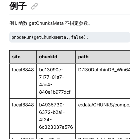
例子
例1. 函数 getChunksMeta 不指定参数。
pnodeRun(getChunksMeta,,false);
site
chunkId
path
local8848
bd13090e-
D:130DolphinDB_Win64_Vs
7177-01a7-
4ac4-
840e1b977dcf
local8848
b4935730-
e:data/CHUNKS/compo/20
6372-b2a1-
4f24-
6c323037e576