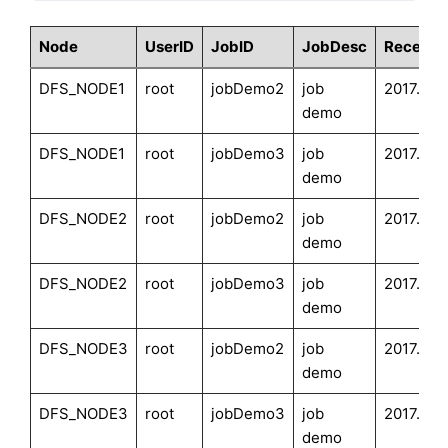
Node
UserID
JobID
JobDesc
Receive
DFS_NODE1
root
jobDemo2
job
2017.11.
demo
DFS_NODE1
root
jobDemo3
job
2017.11.
demo
DFS_NODE2
root
jobDemo2
job
2017.11.
demo
DFS_NODE2
root
jobDemo3
job
2017.11.
demo
DFS_NODE3
root
jobDemo2
job
2017.11.
demo
DFS_NODE3
root
jobDemo3
job
2017.11.
demo