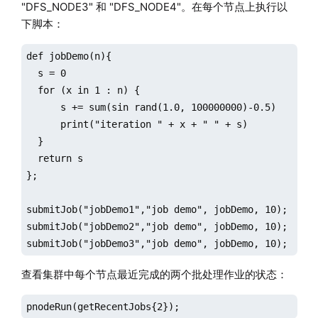
"DFS_NODE3" 和 "DFS_NODE4"。在每个节点上执行以
下脚本：
def jobDemo(n){

  s = 0

  for (x in 1 : n) {

      s += sum(sin rand(1.0, 100000000)-0.5)

      print("iteration " + x + " " + s)

  }

  return s

};

submitJob("jobDemo1","job demo", jobDemo, 10);

submitJob("jobDemo2","job demo", jobDemo, 10);

submitJob("jobDemo3","job demo", jobDemo, 10);
查看集群中每个节点最近完成的两个批处理作业的状态：
pnodeRun(getRecentJobs{2});