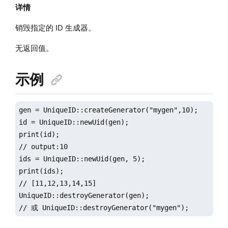
详情
销毁指定的 ID 生成器。
无返回值。
示例
gen = UniqueID::createGenerator("mygen",10);

id = UniqueID::newUid(gen);

print(id);

// output:10

ids = UniqueID::newUid(gen, 5);

print(ids);

// [11,12,13,14,15]

UniqueID::destroyGenerator(gen); 

// 或 UniqueID::destroyGenerator("mygen");