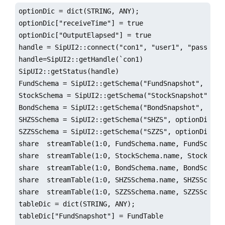
optionDic = dict(STRING, ANY);

optionDic["receiveTime"] = true

optionDic["OutputElapsed"] = true

handle = SipUI2::connect("con1", "user1", "password
handle=SipUI2::getHandle(`con1)

SipUI2::getStatus(handle)

FundSchema = SipUI2::getSchema("FundSnapshot", optio
StockSchema = SipUI2::getSchema("StockSnapshot", opt
BondSchema = SipUI2::getSchema("BondSnapshot", optio
SHZSSchema = SipUI2::getSchema("SHZS", optionDic)

SZZSSchema = SipUI2::getSchema("SZZS", optionDic)

share  streamTable(1:0, FundSchema.name, FundSchema.
share  streamTable(1:0, StockSchema.name, StockSchem
share  streamTable(1:0, BondSchema.name, BondSchema.
share  streamTable(1:0, SHZSSchema.name, SHZSSchema.
share  streamTable(1:0, SZZSSchema.name, SZZSSchema.
tableDic = dict(STRING, ANY);

tableDic["FundSnapshot"] = FundTable
