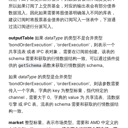
所以如果订阅了上交所基金，对应的输出表会有部分债券
数据混入。因此如果需要将股债基明确落入不同的库表，
建议订阅时将股票基金债券的订阅写入一张表中，下游通
过流订阅进行分派写入。
outputTable
如果
dataType
的类型不是合并类型
'bondOrderExecution'，'orderExecution'，则表示一个
共享流表 或者 IPC 表对象， 需要在订阅前创建。该表的
schema 需要和获取的行情数据结构一致。可以通过插件提
供的
函数来获取行情数据的 schema。
getSchema
如果
dataType
的类型是合并类型
'bondOrderExecution'，'orderExecution'。则该参数需要
传入一个字典。字典的 key 为整型标量，指代特定的
channel，需要大于 0。字典的 value 为 共享流表、流数据
引擎 或 IPC 表。流表的 schema 需要和获取的行情数据结
构一致。
market
整型标量。表示市场类型。需要和 AMD 中定义的