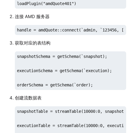
loadPlugin("amdQuote401")
连接 AMD 服务器
handle = amdQuote::connect(`admin, `123456, [`11
获取对应的表结构
snapshotSchema = getSchema(`snapshot); 

executionSchema = getSchema(`execution);

orderSchema = getSchema(`order);
创建流数据表
snapshotTable = streamTable(10000:0, snapshotSche
executionTable = streamTable(10000:0, executionSc