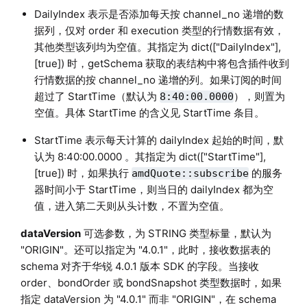
DailyIndex 表示是否添加每天按 channel_no 递增的数
据列，仅对 order 和 execution 类型的行情数据有效，
其他类型该列均为空值。其指定为 dict(["DailyIndex"],
[true]) 时，getSchema 获取的表结构中将包含插件收到
行情数据的按 channel_no 递增的列。如果订阅的时间
超过了 StartTime（默认为
），则置为
8:40:00.0000
空值。具体 StartTime 的含义见 StartTime 条目。
StartTime 表示每天计算的 dailyIndex 起始的时间，默
认为 8:40:00.0000 。其指定为 dict(["StartTime"],
[true]) 时，如果执行
的服务
amdQuote::subscribe
器时间小于 StartTime，则当日的 dailyIndex 都为空
值，进入第二天则从头计数，不置为空值。
dataVersion
可选参数，为 STRING 类型标量，默认为
"ORIGIN"。还可以指定为 "4.0.1"，此时，接收数据表的
schema 对齐于华锐 4.0.1 版本 SDK 的字段。当接收
order、bondOrder 或 bondSnapshot 类型数据时，如果
指定 dataVersion 为 "4.0.1" 而非 "ORIGIN"，在 schema