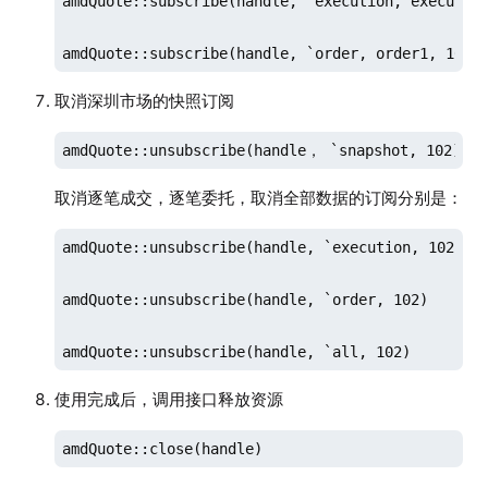
amdQuote::subscribe(handle, `execution, execution
amdQuote::subscribe(handle, `order, order1, 102)
取消深圳市场的快照订阅
amdQuote::unsubscribe(handle， `snapshot, 102)  
取消逐笔成交，逐笔委托，取消全部数据的订阅分别是：
amdQuote::unsubscribe(handle, `execution, 102) 

amdQuote::unsubscribe(handle, `order, 102) 

amdQuote::unsubscribe(handle, `all, 102)  
使用完成后，调用接口释放资源
amdQuote::close(handle)