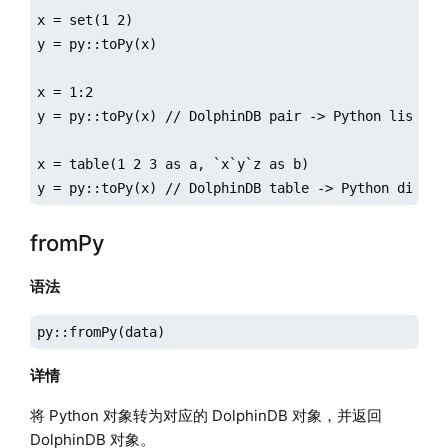
x = set(1 2)

y = py::toPy(x)

x = 1:2

y = py::toPy(x) // DolphinDB pair -> Python list

x = table(1 2 3 as a, `x`y`z as b)

y = py::toPy(x) // DolphinDB table -> Python dict
fromPy
语法
py::fromPy(data)
详情
将 Python 对象转为对应的 DolphinDB 对象，并返回
DolphinDB 对象。