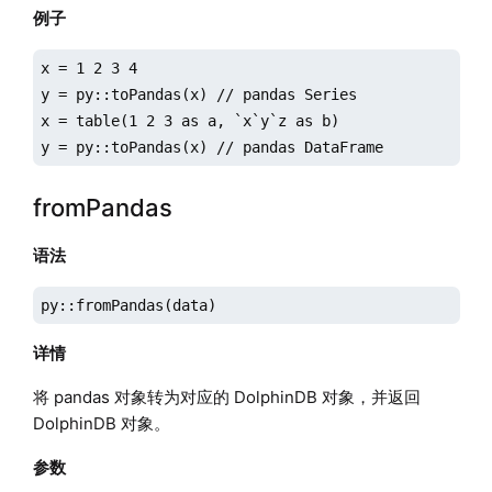
例子
x = 1 2 3 4

y = py::toPandas(x) // pandas Series

x = table(1 2 3 as a, `x`y`z as b)

y = py::toPandas(x) // pandas DataFrame
fromPandas
语法
py::fromPandas(data)
详情
将 pandas 对象转为对应的 DolphinDB 对象，并返回
DolphinDB 对象。
参数