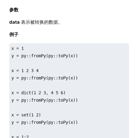
参数
data
表示被转换的数据。
例子
x = 1

y = py::fromPy(py::toPy(x))

x = 1 2 3 4

y = py::fromPy(py::toPy(x))

x = dict(1 2 3, 4 5 6)

y = py::fromPy(py::toPy(x))

x = set(1 2)

y = py::fromPy(py::toPy(x))

x = 1:2
