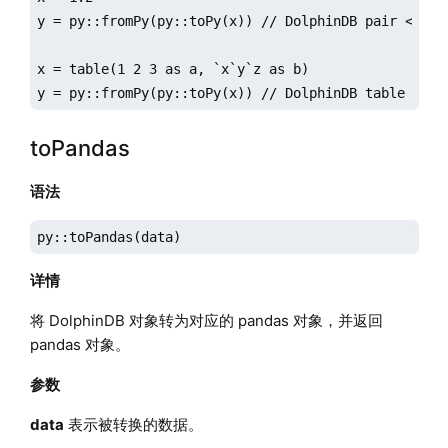
y = py::fromPy(py::toPy(x)) // DolphinDB pair <-> py
x = table(1 2 3 as a, `x`y`z as b)

y = py::fromPy(py::toPy(x)) // DolphinDB table <-> 
toPandas
语法
py::toPandas(data)
详情
将 DolphinDB 对象转为对应的 pandas 对象，并返回
pandas 对象。
参数
data
表示被转换的数据。