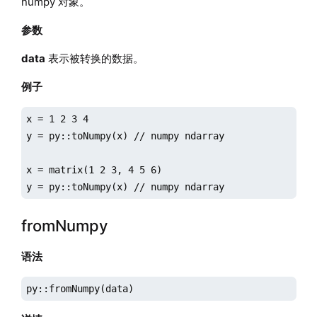
numpy 对象。
参数
data
表示被转换的数据。
例子
x = 1 2 3 4

y = py::toNumpy(x) // numpy ndarray

x = matrix(1 2 3, 4 5 6)

y = py::toNumpy(x) // numpy ndarray
fromNumpy
语法
py::fromNumpy(data)