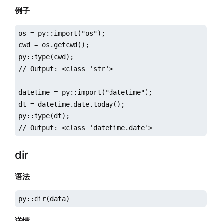
例子
os = py::import("os");

cwd = os.getcwd();

py::type(cwd);

// Output: <class 'str'>

datetime = py::import("datetime");

dt = datetime.date.today();

py::type(dt);

// Output: <class 'datetime.date'>
dir
语法
py::dir(data)
详情