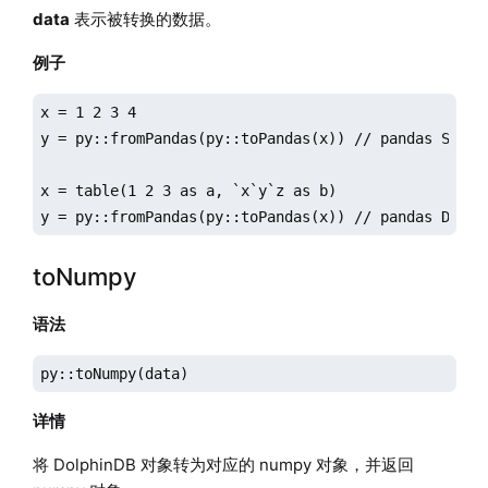
data
表示被转换的数据。
例子
x = 1 2 3 4

y = py::fromPandas(py::toPandas(x)) // pandas Series
x = table(1 2 3 as a, `x`y`z as b)

y = py::fromPandas(py::toPandas(x)) // pandas DataF
toNumpy
语法
py::toNumpy(data)
详情
将 DolphinDB 对象转为对应的 numpy 对象，并返回