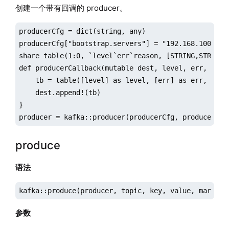
创建一个带有回调的 producer。
producerCfg = dict(string, any)

producerCfg["bootstrap.servers"] = "192.168.100.3"

share table(1:0, `level`err`reason, [STRING,STRING,S
def producerCallback(mutable dest, level, err, reaso
    tb = table([level] as level, [err] as err, [reas
    dest.append!(tb)

}

producer = kafka::producer(producerCfg, producerCal
produce
语法
kafka::produce(producer, topic, key, value, marshal
参数