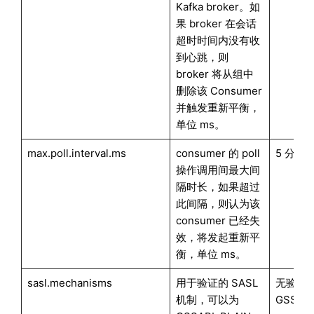
Kafka broker。如
果 broker 在会话
超时时间内没有收
到心跳，则
broker 将从组中
删除该 Consumer
并触发重新平衡，
单位 ms。
max.poll.interval.ms
consumer 的 poll
5 分钟超
操作调用间最大间
隔时长，如果超过
此间隔，则认为该
consumer 已经失
效，将发起重新平
衡，单位 ms。
sasl.mechanisms
用于验证的 SASL
无验证方
机制，可以为
GSSAP