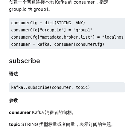
创建一个普通连接本地 Kafka 的 consumer，指定
group.id 为 group1。
consumerCfg = dict(STRING, ANY)

consumerCfg["group.id"] = "group1"

consumerCfg["metadata.broker.list"] = "localhost:909
consumer = kafka::consumer(consumerCfg)
subscribe
语法
kafka::subscribe(consumer, topic)
参数
consumer
Kafka 消费者的句柄。
topic
STRING 类型标量或者向量，表示订阅的主题。