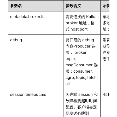
参数名
参数含义
示例
metadata.broker.list
需要连接的 Kafka
单地址："l
broker 地址，格
多地
式 host:port
址："192.
debug
要开启的 debug
消费者取得 
内容Producer 选
获取所有 
项： broker,
注意，Kaf
topic,
志中进
msgConsumer 选
项：consumer,
cgrp, topic, fetch,
all
session.timeout.ms
客户端 session 和
45秒超时
故障检测超时时间
配置。客户端会定
期发送心跳到