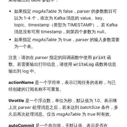
如果指定
msgAsTable
为 false，
parser
的参数数目可
以为 1-4 个，依次为 Kafka 消息的 value、key、
topic、timestamp（类型为 TIMESTAMP）。若 Kafka
消息没有可用 timestamp，则第四个参数为 null。
如果指定
msgAsTable
为 true，
parser
的输入参数需要
为一个表。
注意：请勿在
parser
指定的回调函数中使用
函
print
数。若需要输出打印信息，请使用
函数将信息
writeLog
输出到 log 中。
actionName
是一个字符串，表示订阅任务的名称，与已
经创建的订阅名称不可重复。
throttle
是一个浮点数，单位为秒，默认值为 1.0。表示继
上次
parser
处理消息之后，若未达到
batchSize
条件，多
久后再次处理消息。仅当
msgAsTable
为
true
时有效。
autoCommit
是一个布尔值，无默认值。表示是否在