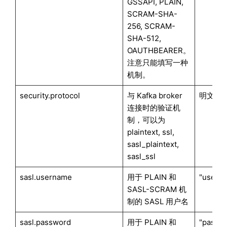
GSSAPI, PLAIN,
SCRAM-SHA-
256, SCRAM-
SHA-512,
OAUTHBEARER。
注意只能填写一种
机制。
security.protocol
与 Kafka broker
明文连接："
连接时的验证机
制，可以为
plaintext, ssl,
sasl_plaintext,
sasl_ssl
sasl.username
用于 PLAIN 和
"usern
SASL-SCRAM 机
制的 SASL 用户名
sasl.password
用于 PLAIN 和
"passw