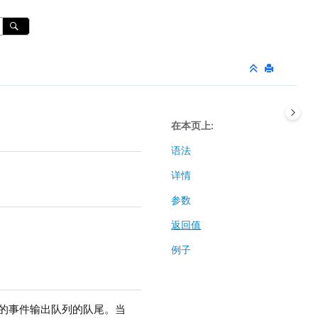
在本页上
语法
详情
参数
返回值
例子
 引擎的事件输出队列的队尾。当