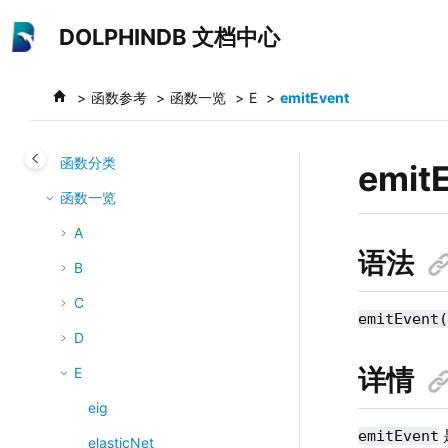
跳转到主要内容
数据迁移
DOLPHINDB 文档中心
系统运维
故障排查
函数参考
函数一览
E
emitEvent
函数参考
函数分类
emit
函数一览
A
语法
B
C
emitEvent
D
详情
E
eig
emitEvent
elasticNet