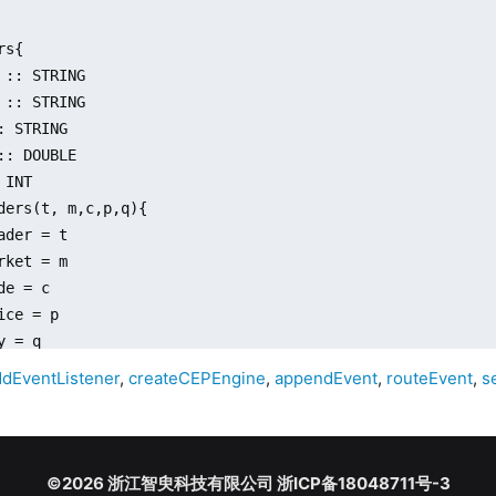
s{

 :: STRING

 :: STRING

: STRING

:: DOUBLE

INT

ders(t, m,c,p,q){

ader = t

rket = m

de = c

ice = p

 = q

ddEventListener
,
createCEPEngine
,
appendEvent
,
routeEvent
,
s
s{

 :: STRING

©2026 浙江智臾科技有限公司 浙ICP备18048711号-3