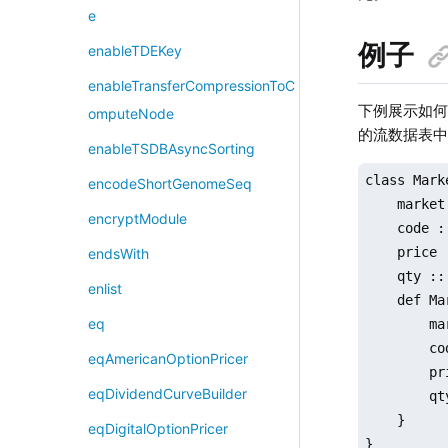
e
例子
enableTDEKey
enableTransferCompressionToC
下例展示如
omputeNode
的流数据表
enableTSDBAsyncSorting
class Mark
encodeShortGenomeSeq
    market
encryptModule
    code :
    price 
endsWith
    qty :: 
enlist
    def Ma
eq
        ma
        co
eqAmericanOptionPricer
        pr
eqDividendCurveBuilder
        qty
    }

eqDigitalOptionPricer
}
