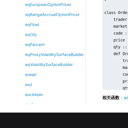
eqEuropeanOptionPricer
class Order
eqRangeAccrualOptionPricer
    trader
eqFloat
    market
    code :
eqObj
    price 
eqPercent
    qty :: 
    def Or
eqProxyVolatilitySurfaceBuilder
        tr
eqVolatilitySurfaceBuilder
        ma
        co
erase!
        pr
esd
        qty
euclidean
    }

相关函数
：
a
}

eval
evalTimer
class Trade
    trader
ewmCorr