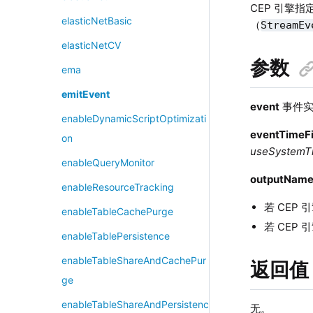
CEP 引擎
elasticNetBasic
（
StreamEv
elasticNetCV
参数
ema
emitEvent
event
事件实
enableDynamicScriptOptimizati
eventTimeFi
on
useSystemT
enableQueryMonitor
outputNam
enableResourceTracking
若 CEP
enableTableCachePurge
若 CEP
enableTablePersistence
enableTableShareAndCachePur
返回值
ge
enableTableShareAndPersistenc
无。