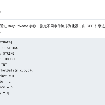
何通过
outputName
参数，指定不同事件流序列化器，由 CEP 引擎
中。
etData{

 :: STRING

: STRING

:: DOUBLE

INT

rketData(m,c,p,q){

rket = m

de = c

ice = p

 = q
