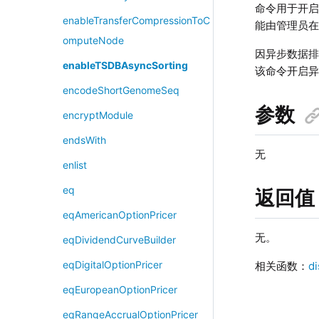
命令用于开
enableTransferCompressionToC
能由管理员
omputeNode
因异步数据排
enableTSDBAsyncSorting
该命令开启
encodeShortGenomeSeq
参数
encryptModule
endsWith
无
enlist
eq
返回值
eqAmericanOptionPricer
无。
eqDividendCurveBuilder
eqDigitalOptionPricer
相关函数：
d
eqEuropeanOptionPricer
eqRangeAccrualOptionPricer