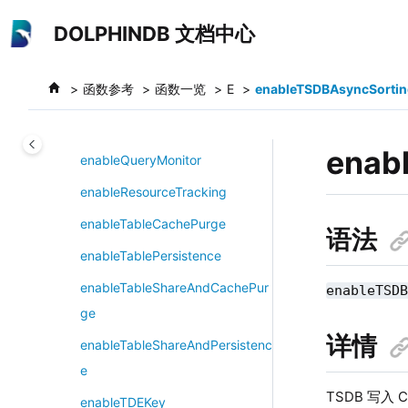
elasticNetCV
跳转到主要内容
DOLPHINDB 文档中心
ema
emitEvent
函数参考
函数一览
E
enableTSDBAsyncSortin
enableDynamicScriptOptimizati
on
enab
enableQueryMonitor
enableResourceTracking
enableTableCachePurge
语法
enableTablePersistence
enableTableShareAndCachePur
enableTSD
ge
详情
enableTableShareAndPersistenc
e
TSDB 写入 
enableTDEKey