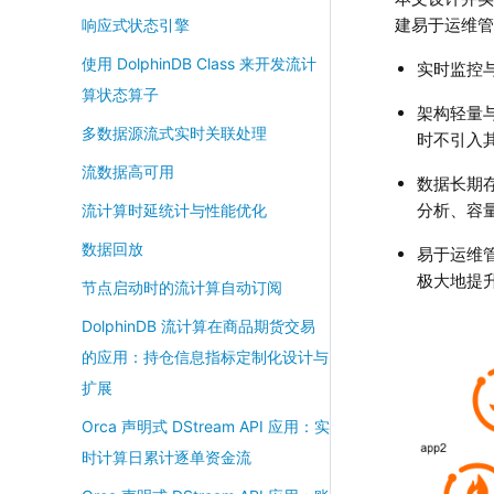
建易于运维
响应式状态引擎
使用 DolphinDB Class 来开发流计
实时监控
算状态算子
架构轻量
多数据源流式实时关联处理
时不引入
流数据高可用
数据长期存
分析、容
流计算时延统计与性能优化
数据回放
易于运维管
极大地提
节点启动时的流计算自动订阅
DolphinDB 流计算在商品期货交易
的应用：持仓信息指标定制化设计与
扩展
Orca 声明式 DStream API 应用：实
时计算日累计逐单资金流