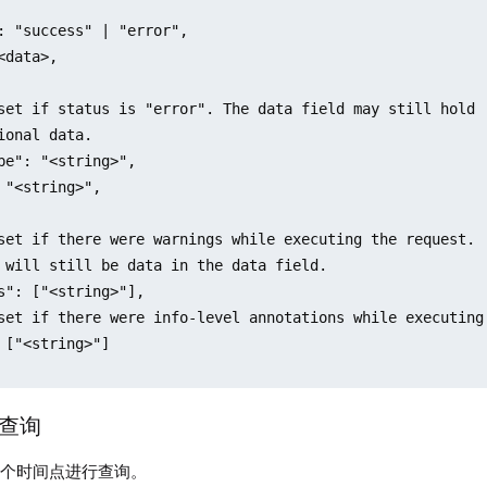
: "success" | "error",

<data>,

set if status is "error". The data field may still hold

ional data.

pe": "<string>",

 "<string>",

set if there were warnings while executing the request.

 will still be data in the data field.

s": ["<string>"],

set if there were info-level annotations while executing 
 ["<string>"]

时查询
单个时间点进行查询。