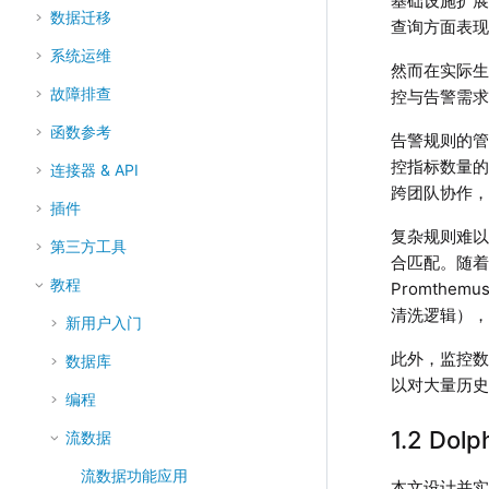
基础设施扩展
数据迁移
查询方面表
系统运维
然而在实际生
故障排查
控与告警需
函数参考
告警规则的管
控指标数量
连接器 & API
跨团队协作，
插件
复杂规则难以
第三方工具
合匹配。随着
教程
Promthe
清洗逻辑）
新用户入门
此外，监控数
数据库
以对大量历
编程
1.2 Do
流数据
流数据功能应用
本文设计并实现