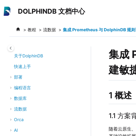
跳转到主要内容
DOLPHINDB 文档中心
教程
流数据
集成 Prometheus 与 Dolphin
集成 P
关于DolphinDB
建敏
快速上手
部署
编程语言
1 概述
数据库
流数据
1.1 方案
Orca
随着云原生
AI