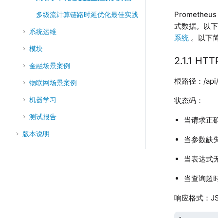
Prometh
多级流计算链路时延优化最佳实践
式数据。以下
系统运维
系统
。以下简
模块
2.1.1 H
金融场景案例
根路径：/api/
物联网场景案例
机器学习
状态码：
测试报告
当请求正
版本说明
当参数缺
当表达式
当查询超
响应格式：J