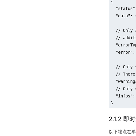
{

  "status"
  "data": 
  // Only 
  // addit
  "errorTy
  "error":
  // Only 
  // There
  "warning
  // Only 
  "infos":
}
2.1.2 即
以下端点在