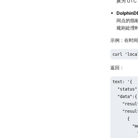
换为 UTC 
DolphinD
间点的指
规则处理
示例：在时
curl 'loca
返回：
text: '{

  "status"
  "data":{

    "resul
    "result
      {

        "m
          