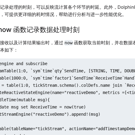
记录处理的时刻，可以反映流计算各个环节的时延。此外，Dolphin
能，可提供更详细的耗时情况，帮助进行分析与进一步性能优化。
使用 now 函数记录数据处理时刻
、接收以及计算结果输出时，通过
函数获取当前时刻，并在数据
now
脚本如下：
engine and subscribe

amTable(1:0, `sym`time`qty`SendTime, [STRING, TIME, DOUBL
able(1000:0, `sym`time`factor1`SendTime`ReceiveTime`Hand
 = table(1:0, tickStream.schema().colDefs.name join `Rec
teReactiveStateEngine(name="reactiveDemo", metrics =[<ti
dleTime(mutable msg){

able(tableName="tickStream", actionName="addTimestampDem