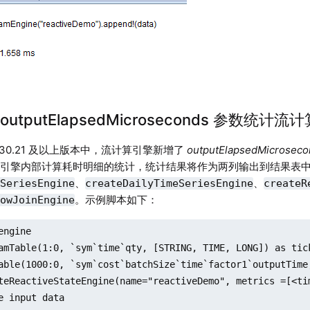
用 outputElapsedMicroseconds 参数
9、1.30.21 及以上版本中，流计算引擎新增了
outputElapsedMicrosec
对引擎内部计算耗时明细的统计，统计结果将作为两列输出到结果表
、
、
eSeriesEngine
createDailyTimeSeriesEngine
createR
。示例脚本如下：
dowJoinEngine
engine

amTable(1:0, `sym`time`qty, [STRING, TIME, LONG]) as tick
able(1000:0, `sym`cost`batchSize`time`factor1`outputTime
teReactiveStateEngine(name="reactiveDemo", metrics =[<ti
e input data
