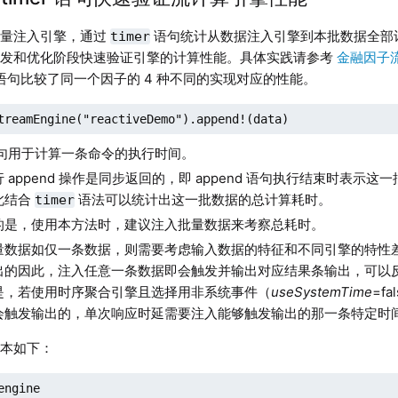
批量注入引擎，通过
语句统计从数据注入引擎到本批数据全部
timer
开发和优化阶段快速验证引擎的计算性能。具体实践请参考
金融因子
语句比较了同一个因子的 4 种不同的实现对应的性能。
treamEngine("reactiveDemo").append!(data)
句用于计算一条命令的执行时间。
 append 操作是同步返回的，即 append 语句执行结束时表示
此结合
语法可以统计出这一批数据的总计算耗时。
timer
的是，使用本方法时，建议注入批量数据来考察总耗时。
量数据如仅一条数据，则需要考虑输入数据的特征和不同引擎的特性
出的因此，注入任意一条数据即会触发并输出对应结果条输出，可以
是，若使用时序聚合引擎且选择用非系统事件（
useSystemTime
=f
会触发输出的，单次响应时延需要注入能够触发输出的那一条特定时
脚本如下：
engine
