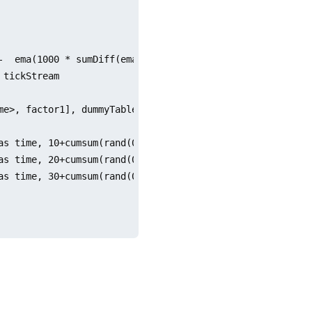
-  ema(1000 * sumDiff(ema(price, 20), ema(price, 40)), 20
tickStream

me>, factor1], dummyTable=tickStream, outputTable=result,
as time, 10+cumsum(rand(0.1, 100)-0.05) as price)

as time, 20+cumsum(rand(0.2, 100)-0.1) as price)

as time, 30+cumsum(rand(0.3, 100)-0.15) as price)
