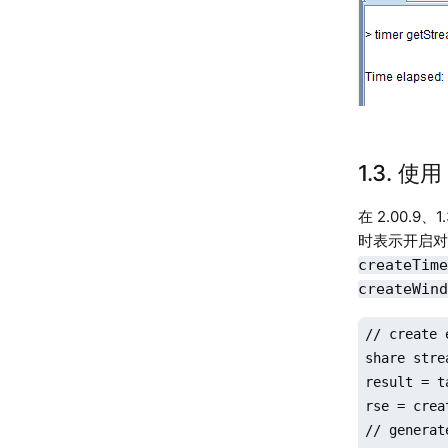
1.3. 使
在 2.00.
时表示开启
createTim
createWin
// create 
share stre
result = t
rse = crea
// generat