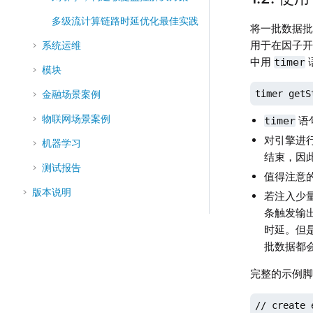
多级流计算链路时延优化最佳实践
将一批数据
用于在因子
系统运维
中用
timer
模块
timer getS
金融场景案例
物联网场景案例
语
timer
对引擎进行
机器学习
结束，因
测试报告
值得注意
版本说明
若注入少
条触发输
时延。但
批数据都
完整的示例
// create 