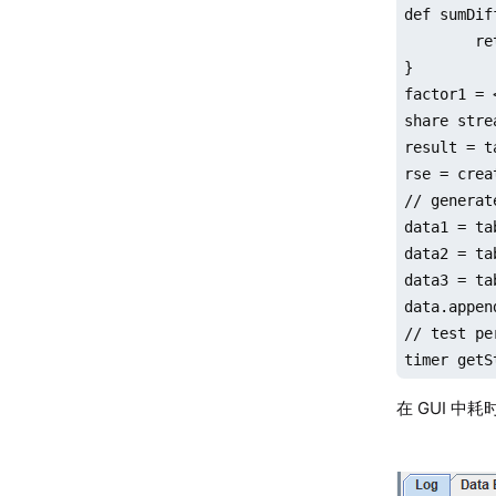
def sumDif
	return (x-y)/(x+y)

}

factor1 = 
share stre
result = t
rse = crea
// generat
data1 = ta
data2 = ta
data3 = ta
data.appen
// test pe
timer getS
在 GUI 中