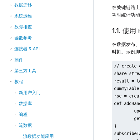
数据迁移
在关键链路上
耗时统计功
系统运维
故障排查
1.1. 
函数参考
在数据发布
连接器 & API
时刻。示例
插件
// create 
第三方工具
share stre
result = t
教程
dummyTable
新用户入门
rse = crea
数据库
def addHan
	update msg set ReceiveTime = now(true)

编程
	getStreamEngine("reactiveDemo").append!(msg) 

流数据
}

subscribeT
流数据功能应用