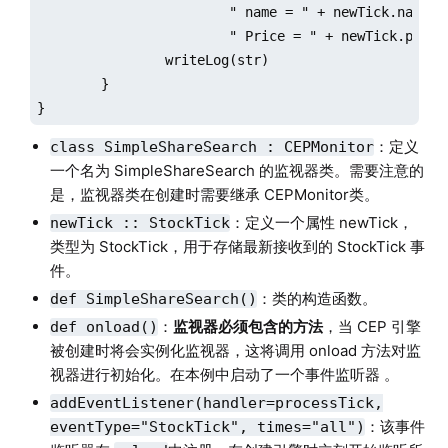
			" name = " + newTick.name + 

			" Price = " + newTick.price.string()

		writeLog(str)

	}

}
：定义
class SimpleShareSearch : CEPMonitor
一个名为 SimpleShareSearch 的监视器类。需要注意的
是，监视器类在创建时需要继承 CEPMonitor类。
：定义一个属性 newTick，
newTick :: StockTick
类型为 StockTick，用于存储最新接收到的 StockTick 事
件。
：类的构造函数。
def SimpleShareSearch()
：
监视器必须包含的方法
，当 CEP 引擎
def onload()
被创建时将会实例化监视器，这将调用 onload 方法对监
视器进行初始化。在本例中启动了一个事件监听器 。
addEventListener(handler=processTick,
：该事件
eventType="StockTick", times="all")