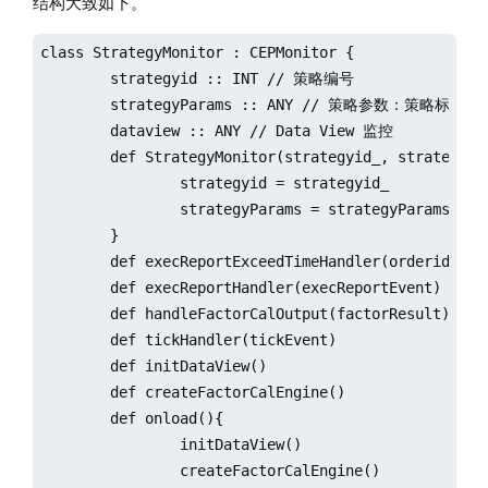
结构大致如下。
	volume :: INT

	side :: INT

class StrategyMonitor : CEPMonitor { 

	type :: INT

	strategyid :: INT // 策略编号

	def NewOrder(orderid_, securityid_, price_, volume_, side_, type_) { 

	strategyParams :: ANY // 策略参数：策略标的、标的参数配置	

		orderid = orderid_

	dataview :: ANY // Data View 监控	

		securityid = securityid_

	def StrategyMonitor(strategyid_, strategyParams_) {

		price = price_

		strategyid = strategyid_

		volume = volume_

		strategyParams = strategyParams_

		side = side_

	}

		type = type_

	def execReportExceedTimeHandler(orderid, exceedTimeSecurityid)

	}

	def execReportHandler(execReportEvent)

}

	def handleFactorCalOutput(factorResult)

// 定义撤单事件

	def tickHandler(tickEvent)

class CancelOrder { 

	def initDataView()

	orderid :: STRING 

	def createFactorCalEngine()

	def CancelOrder(orderid_) {

	def onload(){

		orderid = orderid_

		initDataView()

	}

		createFactorCalEngine()

}