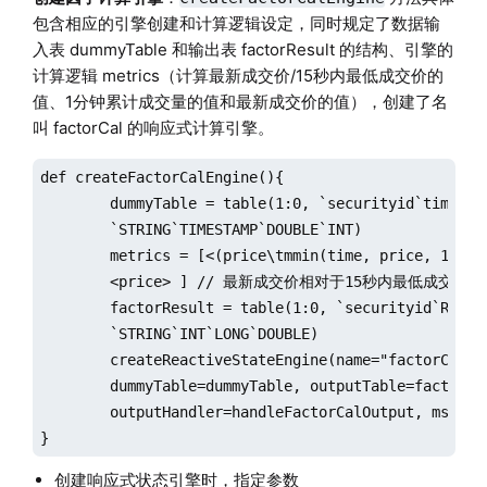
包含相应的引擎创建和计算逻辑设定，同时规定了数据输
入表 dummyTable 和输出表 factorResult 的结构、引擎的
计算逻辑 metrics（计算最新成交价/15秒内最低成交价的
值、1分钟累计成交量的值和最新成交价的值），创建了名
叫 factorCal 的响应式计算引擎。
def createFactorCalEngine(){

	dummyTable = table(1:0, `securityid`time`price`volume, 

	`STRING`TIMESTAMP`DOUBLE`INT)

	metrics = [<(price\tmmin(time, price, 15s)-1)*100>, <tmsum(time, volume, 60s)>, 

	<price> ] // 最新成交价相对于15秒内最低成交价涨幅 ,1分钟累计成交量, 最新成交价

	factorResult = table(1:0, `securityid`ROC`volume`lastPrice, 

	`STRING`INT`LONG`DOUBLE) 

	createReactiveStateEngine(name="factorCal", metrics=metrics , 

	dummyTable=dummyTable, outputTable=factorResult, keyColumn=`securityid, 

	outputHandler=handleFactorCalOutput, msgAsTable=true)		

}
创建响应式状态引擎时，指定参数