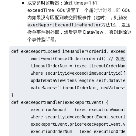
成交超时监听器：通过 times=1 和
exceedTime=60s 设置了一个超时计时器，即 60s
内如果没有匹配到成交回报事件（超时），则触发
方法1次，发送
execReportExceedTimeHandler
撤单事件到外部，然后更新 DataView 。否则删除这
个事件监听器。
def execReportExceedTimeHandler(orderid, exceedTimeS
	emitEvent(CancelOrder(orderid)) // 发送撤单事件到外部

	timeoutOrderNum = (exec timeoutOrderNum from self.dataview 

	where securityid=exceedTimeSecurityid)[0] + 1

	updateDataViewItems(engine=self.dataview, keys=exceedTimeSecurityid, 

	valueNames=`timeoutOrderNum, newValues=timeoutOrderNum) // 更新data view

}

def execReportHandler(execReportEvent) {

	executionAmount = (exec executionAmount from self.dataview 

	where securityid=execReportEvent.securityid)[0] + 

	execReportEvent.price*execReportEvent.volume

	executionOrderNum = (exec executionOrderNum from self.dataview 
