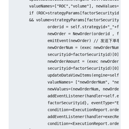
	valueNames=["ROC","volume"], newValues=(ROC,volume))

	if (ROC>strategyParams[factorSecurityid][`ROCThreshold] 

	&& volume>strategyParams[factorSecurityid][`volumeThreshold]) {

		orderid = self.strategyid+"_"+factorSecurityid+"_"+long(now())

		newOrder = NewOrder(orderid , factorSecurityid, lastPrice*0.98, 100, 'B', 0) 

		emitEvent(newOrder) // 发送下单事件到外部

		newOrderNum = (exec newOrderNum from self.dataview where 

		securityid=factorSecurityid)[0] + 1

		newOrderAmount = (exec newOrderAmount from self.dataview where 

		securityid=factorSecurityid)[0] + lastPrice*0.98*10

		updateDataViewItems(engine=self.dataview, keys=factorSecurityid, 

		valueNames= ["newOrderNum", "newOrderAmount"], 

		newValues=(newOrderNum, newOrderAmount)) // 更新data view			

		addEventListener(handler=self.execReportExceedTimeHandler{orderid, 

		factorSecurityid}, eventType="ExecutionReport", 

		condition=<ExecutionReport.orderid=orderid>, times=1, exceedTime=60s) 

		addEventListener(handler=execReportHandler, eventType="ExecutionReport", 

		condition=<ExecutionReport.orderid=orderid>, times="all") // 启动成交回报监听
