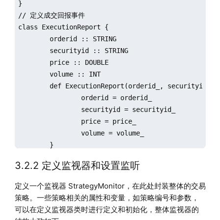
}

// 定义成交回报事件

class ExecutionReport { 

	orderid :: STRING 

	securityid :: STRING 

	price :: DOUBLE 

	volume :: INT

	def ExecutionReport(orderid_, securityid_, price_, volume_) {

		orderid = orderid_

		securityid = securityid_

		price = price_

		volume = volume_

	}

}

3.2.2 定义监视器和设置监听
// 定义下单事件

class NewOrder { 

定义一个监视器 StrategyMonitor，在此处封装整体的交易
	orderid :: STRING 

策略。一些策略相关的属性和变量，如策略编号和参数，
	securityid :: STRING 

可以在定义监视器类时进行定义和初始化，整体监视器的
	price :: DOUBLE 
