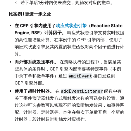
若下单后1分钟内仍未成交，则触发对应的撤单。
比案例 I 更进一步之处
在 CEP 引擎内使用了
响应式状态引擎
（Reactive State
Engine, RSE）计算因子。
响应式状态引擎支持实时数据
的高性能增量计算。在本例中的 CEP 引擎内部，使用了
响应式状态引擎及其内置的状态函数对两个因子值进行计
算。
向外部系统发送事件。
在策略执行的过程中，当满足某
些具体的条件时，CEP 引擎内部需要将特定事件（本例
中为下单和撤单事件）通过
接口发送到
emitEvent
CEP 引擎外部。
使用了超时计时器。
在
函数中有
addEventListener
关于事件监听器触发方式和触发次数的可选参数设置。通
过这些可选参数可以实现不同的监听触发效果，如事件匹
配、计时器、定时器等。本例在每次下单后开启一个新的
计时器，若计时超时则触发对应操作。