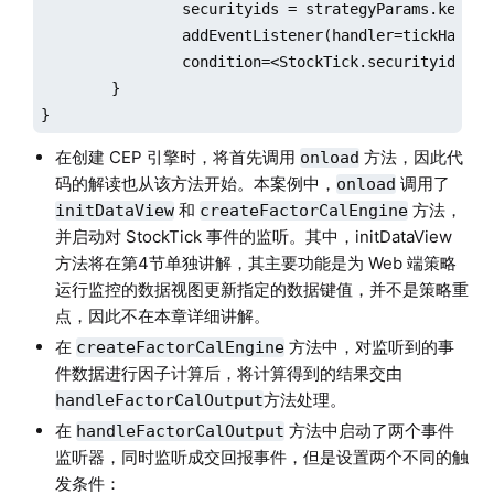
		securityids = strategyParams.keys()

		addEventListener(handler=tickHandler, eventType="StockTick", 

		condition=<StockTick.securityid in securityids>, times="all")

	}

}
在创建 CEP 引擎时，将首先调用
方法，因此代
onload
码的解读也从该方法开始。本案例中，
调用了
onload
和
方法，
initDataView
createFactorCalEngine
并启动对 StockTick 事件的监听。其中，initDataView
方法将在第4节单独讲解，其主要功能是为 Web 端策略
运行监控的数据视图更新指定的数据键值，并不是策略重
点，因此不在本章详细讲解。
在
方法中，对监听到的事
createFactorCalEngine
件数据进行因子计算后，将计算得到的结果交由
方法处理。
handleFactorCalOutput
在
方法中启动了两个事件
handleFactorCalOutput
监听器，同时监听成交回报事件，但是设置两个不同的触
发条件：