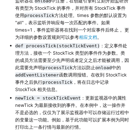
监听器在
中注册，在创建引擎时立刻开始监听所
onload
有类型为 StockTick 的事件，并对所有 StockTick 事件
使用
方法处理。times 参数的默认设置为
processTick
"all"，表示监听并响应每一次匹配的事件。如果
times=1，事件监听器将在找到一个对应事件后终止 。更
为详细的参数设置规则可以参考
相应文档
。
：定义事件处
def processTick(stockTickEvent)
理方法，接收一个 StockTick 类型的事件作为参数。类
的成员方法需要至少先声明或者定义之后才能被调用，因
此需要先声明
方法以防止
中的
processTick
onload
函数调用报错。在收到 StockTick
addEventListener
事件之后执行
，将在日志中记录
processTick
StockTick 相关信息。
：更新监视器中的属性
newTick = stockTickEvent
newTick 为最新接收到的事件。在本例中，这一操作并
不是必选的，仅仅为了展示监视器中可以存储运行过程中
的变量这一功能。例如，基于此功能可以扩展本例为同时
打印出上一条行情与最新的行情。