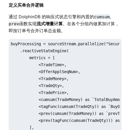
定义买单合并逻辑
通过 DolphinDB 的响应式状态引擎和内置的
,
cumsum
函数实现
流式增量计算
。在各个分组内做累加计算，
prev
即按订单号合并订单总金额。
buyProcessing = sourceStream.parallelize("SecurityID
    .reactiveStateEngine(

        metrics = [

            <TradeTime>,

            <OfferApplSeqNum>,

            <TradeMoney>,

            <TradeQty>,

            <TradePrice>,

            <cumsum(TradeMoney) as `TotalBuyAmount>,
            <tagFunc(cumsum(TradeQty)) as `BuyOrderF
            <prev(cumsum(TradeMoney)) as `prevTotalB
            <prev(tagFunc(cumsum(TradeQty))) as `pre
        ],
