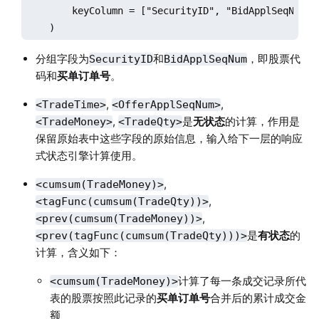
        keyColumn = ["SecurityID", "BidApplSeqNum"]

    )
分组字段为
和
，即股票代
SecurityID
BidApplSeqNum
码和
买单订单号
。
,
,
<TradeTime>
<OfferApplSeqNum>
,
是
无状态
的计算，作用是
<TradeMoney>
<TradeQty>
保留原始表中这些字段的原始信息，输入给下一层的响应
式状态引擎计算使用。
,
<cumsum(TradeMoney)>
,
<tagFunc(cumsum(TradeQty))>
,
<prev(cumsum(TradeMoney))>
是
有状态
的
<prev(tagFunc(cumsum(TradeQty)))>
计算，含义如下：
计算了每一条成交记录所代
<cumsum(TradeMoney)>
表的股票按照此记录的
买单订单号
合并后的累计成交金
额