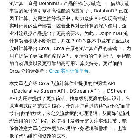
流计算一直是 DolphinDB 产品的核心功能之一。借助功能
丰富的流计算引擎和高性能的内置算子，DolphinDB 已在
因子计算、交易监控等场景中，助力众多客户实现高性能
实时计算的生产部署。随着业界对流计算的深入使用，企
业对流数据产品提出了更高的要求。为此，DolphinDB 流
计算功能模块不断演进，并在 3.00.3 版本中发布了企业级
实时计算平台 Orca。Orca 在原有流计算产品的基础上，为
用户提供了更简洁的编程 API、更清晰的任务管理、更智能
的自动调度以及更可靠的高可用计算支持等。更详细的
Orca 介绍请参考：
Orca 实时计算平台
。
本文重点介绍 Orca 为流计算作业提供的声明式 API
（Declarative Stream API，DStream API）。DStream
API 为用户提供了更加简洁、抽象级别更高的接口设计。它
以声明式编程范式为核心，允许用户通过描述“做什么”而非
“如何做”的方式，来定义流数据的处理逻辑，从而降低流处
理应用的开发门槛。这使得开发者无需关注实现细节，能
够将注意力重心放在更加宏观的业务逻辑和需求上，也降
低了代码维护和修改的成本。