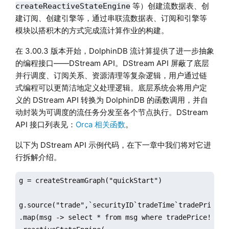
等）创建流数据表、创
createReactiveStateEngine
建订阅、创建引擎等，通过串联流数据表、订阅和引擎等
模块以搭积木的方式完成流计算作业的构建。
在 3.00.3 版本开始，DolphinDB 流计算提供了进一步抽象
的编程接口——DStream API。DStream API 屏蔽了底层
并行调度、订阅关系、资源清理等复杂逻辑，用户通过链
式编程可以更简洁地定义处理逻辑。底层系统会将用户定
义的 DStream API 转换为 DolphinDB 的函数调用，并自
动封装为可调度的流任务分发至各个节点执行。DStream
API 接口列表见：
Orca 相关函数
。
以下为 DStream API 示例代码，在下一章中我们将对它进
行拆解介绍。
g = createStreamGraph("quickStart")

g.source("trade",`securityID`tradeTime`tradePrice`t
.map(msg -> select * from msg where tradePrice!=0)
