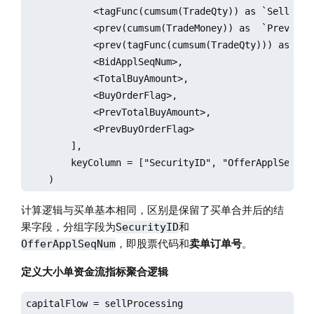
            <tagFunc(cumsum(TradeQty)) as `SellOrder
            <prev(cumsum(TradeMoney)) as  `PrevTotal
            <prev(tagFunc(cumsum(TradeQty))) as `Pre
            <BidApplSeqNum>,

            <TotalBuyAmount>,

            <BuyOrderFlag>,

            <PrevTotalBuyAmount>,

            <PrevBuyOrderFlag>

        ],

        keyColumn = ["SecurityID", "OfferApplSeqNum"
    )
计算逻辑与买单基本相同，区别是保留了买单合并后的结
果字段，分组字段为
和
SecurityID
，即股票代码和
卖单订单号
。
OfferApplSeqNum
定义大小单资金流指标聚合逻辑
capitalFlow = sellProcessing
