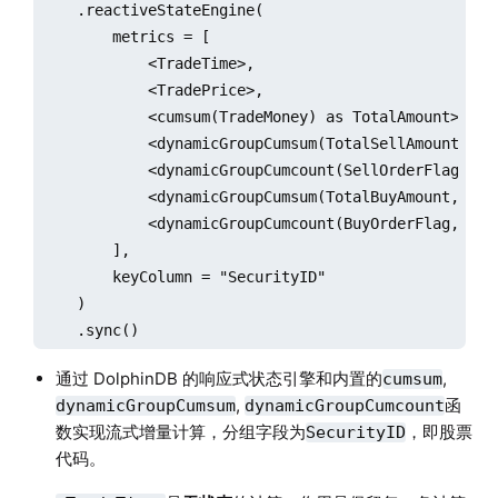
    .reactiveStateEngine(

        metrics = [

            <TradeTime>, 

            <TradePrice>,

            <cumsum(TradeMoney) as TotalAmount>, 

            <dynamicGroupCumsum(TotalSellAmount, Pr
            <dynamicGroupCumcount(SellOrderFlag, Pr
            <dynamicGroupCumsum(TotalBuyAmount, Pre
            <dynamicGroupCumcount(BuyOrderFlag, Pre
        ],

        keyColumn = "SecurityID"

    )

    .sync()
通过 DolphinDB 的响应式状态引擎和内置的
,
cumsum
,
函
dynamicGroupCumsum
dynamicGroupCumcount
数实现流式增量计算，分组字段为
，即股票
SecurityID
代码。