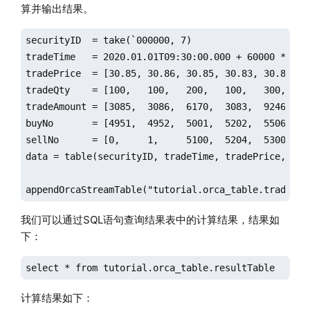
算并输出结果。
securityID  = take(`000000, 7)

tradeTime   = 2020.01.01T09:30:00.000 + 60000 * 0..6
tradePrice  = [30.85, 30.86, 30.85, 30.83, 30.82, 30
tradeQty    = [100,   100,   200,   100,   300,   50
tradeAmount = [3085,  3086,  6170,  3083,  9246,  15
buyNo       = [4951,  4952,  5001,  5202,  5506,  55
sellNo      = [0,     1,     5100,  5204,  5300,  56
data = table(securityID, tradeTime, tradePrice, trad
appendOrcaStreamTable("tutorial.orca_table.trade_or
我们可以通过SQL语句查询结果表中的计算结果，结果如
下：
select * from tutorial.orca_table.resultTable
计算结果如下：