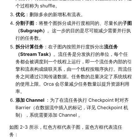
个过程称为 shuffle。
优化
：删除多余的新增私有流表。
分割子图
：将整个图拆分成并行度相同的、尽量长的
子图
（Subgraph）
。这一步的目的是尽可能减少需要并行执
行的任务数。
拆分计算任务
：在子图内按照并行度拆分出
流任务
（Stream Task）
。流任务是分发执行的单位，每个任
务都会被调度到一个线程上运行，即一个流任务内部的引
擎和流表构成级联关系，由一个线程按顺序执行。而流任
务之间通过订阅传递数据。任务数的总量决定了系统线程
的使用上限。Orca 会尽量减少任务数量以提升资源利用
率。
添加 Channel
：为了在流任务执行 Checkpoint 时对齐
Barrier（在数据流中插入的标记，详见 Checkpoint 机
制），系统需要添加 Channel 。
如图 2-3 所示，红色方框代表子图，蓝色方框代表流任
务：