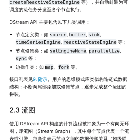
等），并自动封装为可
createReactiveStateEngine
调度的流任务分发至各个节点执行。
DStream API 主要包含以下几类调用：
节点定义类：如
,
,
,
source
buffer
sink
,
等；
timeSeriesEngine
reactiveStateEngine
节点修饰类：如
,
,
setEngineName
parallelize
等；
sync
边操作类：如
、
等。
map
fork
接口列表见
9. 附录
。用户的思维模式应类似构造链式数据
结构：不断向尾部添加或修饰节点，逐步完成整个流图的
拼装。
2.3 流图
使用 DStream API 构建的计算流程被抽象为一个有向无环
图，即流图（Stream Graph），其中每个节点代表一个流
表或引擎，每条边表示节点之间的数据传递关系（如级联