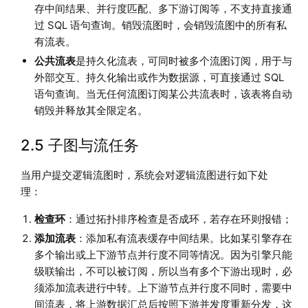
存中间结果、并行度匹配、多下游订阅等，不支持直接通
过 SQL 语句查询。销毁流图时，会销毁流图中的所有私
有流表。
公共流表
是持久化流表，可同时被多个流图订阅，用于与
外部交互、持久化输出或作为数据源，可直接通过 SQL
语句查询。当无任何流图订阅某公共流表时，该表将自动
销毁并释放其全限定名。
2.5 子图与流任务
当用户提交逻辑流图时，系统会对逻辑流图进行如下处
理：
检查环
：通过拓扑排序检查是否成环，若存在环则报错；
添加流表
：添加私有流表缓存中间结果。比如某引擎存在
多个输出或上下游节点并行度不同等情况。因为引擎只能
级联输出，不可以被订阅，所以当有多个下游出现时，必
须添加流表进行中转。上下游节点并行度不同时，需要中
间流表，将上游数据汇总后按照下游并发度重新分发，这