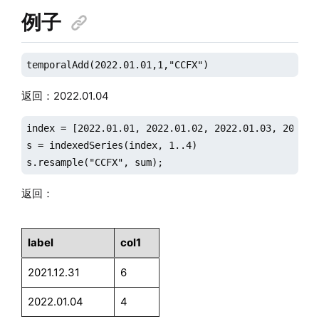
例子
temporalAdd(2022.01.01,1,"CCFX")
返回：2022.01.04
index = [2022.01.01, 2022.01.02, 2022.01.03, 2022.01
s = indexedSeries(index, 1..4)

s.resample("CCFX", sum);
返回：
label
col1
2021.12.31
6
2022.01.04
4