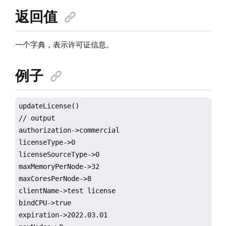
返回值
一个字典，表示许可证信息。
例子
updateLicense()

// output

authorization->commercial

licenseType->0

licenseSourceType->0

maxMemoryPerNode->32

maxCoresPerNode->8

clientName->test license

bindCPU->true

expiration->2022.03.01
