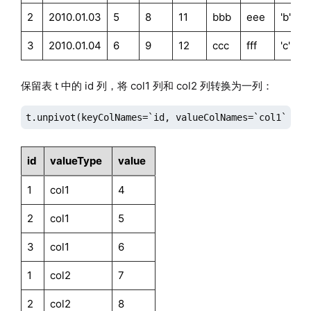
2
2010.01.03
5
8
11
bbb
eee
'b'
3
2010.01.04
6
9
12
ccc
fff
'c'
保留表 t 中的 id 列，将 col1 列和 col2 列转换为一列：
t.unpivot(keyColNames=`id, valueColNames=`col1`col2
id
valueType
value
1
col1
4
2
col1
5
3
col1
6
1
col2
7
2
col2
8