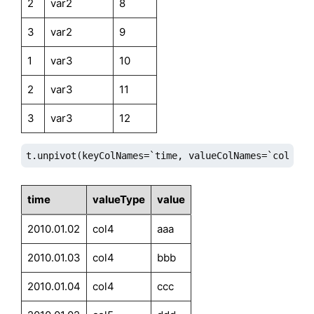
2
var2
8
3
var2
9
1
var3
10
2
var3
11
3
var3
12
t.unpivot(keyColNames=`time, valueColNames=`col4`co
time
valueType
value
2010.01.02
col4
aaa
2010.01.03
col4
bbb
2010.01.04
col4
ccc