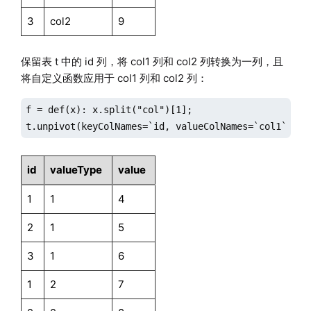
3
col2
9
保留表 t 中的 id 列，将 col1 列和 col2 列转换为一列，且
将自定义函数应用于 col1 列和 col2 列：
f = def(x): x.split("col")[1];

t.unpivot(keyColNames=`id, valueColNames=`col1`col2
id
valueType
value
1
1
4
2
1
5
3
1
6
1
2
7