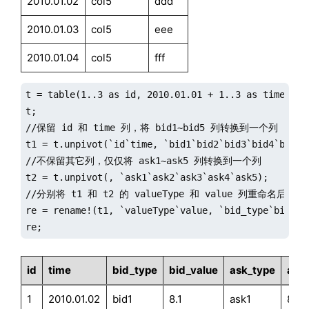
2010.01.02
col5
ddd
2010.01.03
col5
eee
2010.01.04
col5
fff
t = table(1..3 as id, 2010.01.01 + 1..3 as time, 8.
t;

//保留 id 和 time 列，将 bid1~bid5 列转换到一个列

t1 = t.unpivot(`id`time, `bid1`bid2`bid3`bid4`bid5);
//不保留其它列，仅仅将 ask1~ask5 列转换到一个列

t2 = t.unpivot(, `ask1`ask2`ask3`ask4`ask5);

//分别将 t1 和 t2 的 valueType 和 value 列重命名后进行
re = rename!(t1, `valueType`value, `bid_type`bid_va
re;
id
time
bid_type
bid_value
ask_type
ask_
1
2010.01.02
bid1
8.1
ask1
8.1