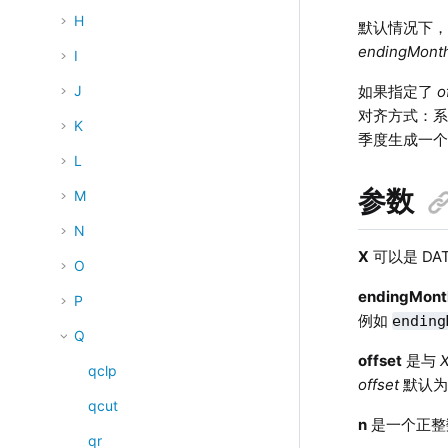
H
默认情况下
endingMont
I
如果指定了
o
J
对齐方式：
K
季度生成一
L
参数
M
N
X
可以是 DAT
O
endingMont
P
例如
ending
Q
offset
是与
qclp
offset
默认
qcut
n
是一个正整
qr