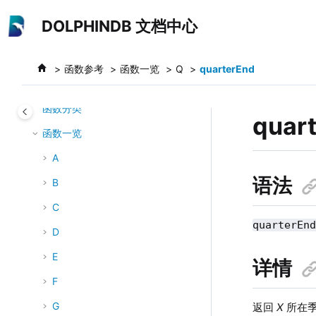
跳转到主要内容
数据迁移
DOLPHINDB 文档中心
系统运维
故障排查
函数参考
函数一览
Q
quarterEnd
函数参考
函数分类
quar
函数一览
A
语法
B
C
quarterEn
D
E
详情
F
G
返回
X
所在