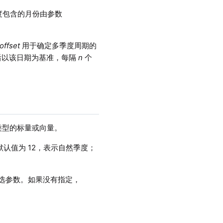
度包含的月份由参数
offset
用于确定多季度周期的
后以该日期为基准，每隔
n
个
AMP 类型的标量或向量。
认值为 12，表示自然季度；
。
选参数。如果没有指定，