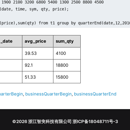
 1900 2100 3200 6800 5400 1300 2500 8800 4500

(date, time, sym, qty, price);

(price),sum(qty) from t1 group by quarterEnd(date,12,201
d_date
avg_price
sum_qty
39.53
4100
92.1
18800
51.33
15800
uarterBegin
,
businessQuarterBegin
,
businessQuarterEnd
©2026 浙江智臾科技有限公司 浙ICP备18048711号-3