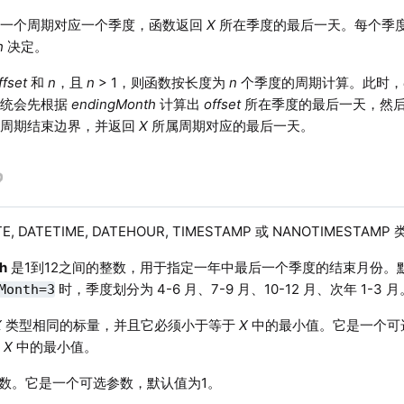
，一个周期对应一个季度，函数返回
X
所在季度的最后一天。每个季
h
决定。
ffset
和
n
，且
n
> 1，则函数按长度为
n
个季度的周期计算。此时，
系统会先根据
endingMonth
计算出
offset
所在季度的最后一天，然
个周期结束边界，并返回
X
所属周期对应的最后一天。
E, DATETIME, DATEHOUR, TIMESTAMP 或 NANOTIMEST
h
是1到12之间的整数，用于指定一年中最后一个季度的结束月份。默
时，季度划分为 4-6 月、7-9 月、10-12 月、次年 1-3 月
Month=3
X
类型相同的标量，并且它必须小于等于
X
中的最小值。它是一个可
为
X
中的最小值。
数。它是一个可选参数，默认值为1。