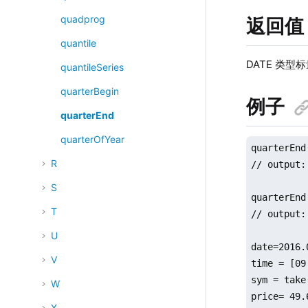
quadprog
返回值
quantile
DATE 类型
quantileSeries
quarterBegin
例子
quarterEnd
quarterOfYear
quarterEnd
R
// output:
S
quarterEnd
T
// output:
U
date=2016.
V
time = [09
sym = take
W
price= 49.
X