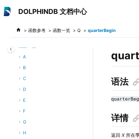
系统运维
跳转到主要内容
DOLPHINDB 文档中心
故障排查
函数参考
函数参考
函数一览
Q
quarterBegin
函数分类
函数一览
quar
A
B
C
语法
D
quarterBe
E
F
详情
G
H
返回
X
所在