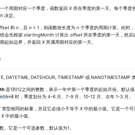
，一个周期对应一个季度，函数返回
X
所在季度的第一天。每个季度
th
决定。
ffset
和
n
，且
n
> 1，则函数按长度为
n
个季度的周期计算。此时，
系统会先根据
startingMonth
计算出
offset
所在季度的第一天，然后
周期起始边界，并返回
X
所属周期对应的第一天。
E, DATETIME, DATEHOUR, TIMESTAMP 或 NANOTIMEST
th
是1到12之间的整数，表示一年中第一个季度的起始月份。默认值
时，季度划分为 4-6 月、7-9 月、10-12 月、次年 1-3 月。
onth=4
X
类型相同的标量，并且它必须小于等于
X
中的最小值。它是一个可
为
X
中的最小值。
数。它是一个可选参数，默认值为1。