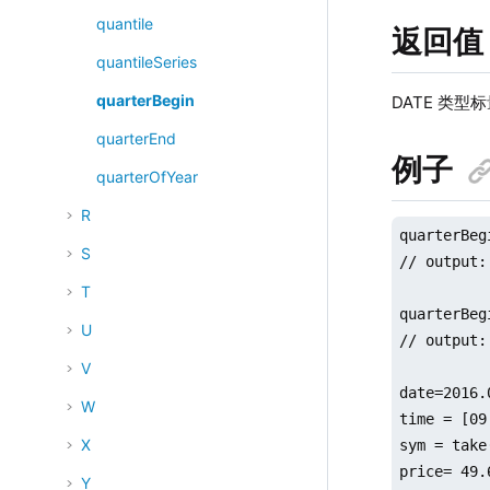
quantile
返回值
quantileSeries
quarterBegin
DATE 类型
quarterEnd
例子
quarterOfYear
R
quarterBeg
S
// output:
T
quarterBeg
U
// output:
V
date=2016.
W
time = [09
X
sym = take
price= 49.
Y