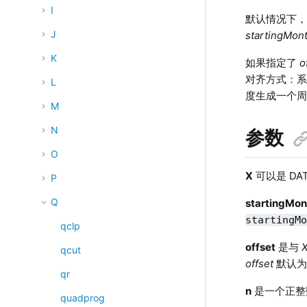
I
默认情况下
J
startingMon
K
如果指定了
o
对齐方式：
L
度生成一个
M
N
参数
O
X
可以是 DAT
P
Q
startingMon
startingM
qclp
offset
是与
qcut
offset
默认
qr
n
是一个正整
quadprog