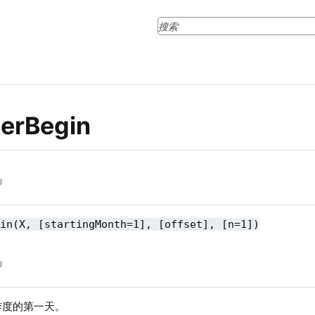
terBegin
gin(X, [startingMonth=1], [offset], [n=1])
季度的第一天。