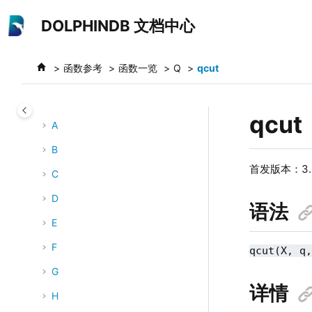
系统运维
跳转到主要内容
DOLPHINDB 文档中心
故障排查
函数参考
函数参考
函数一览
Q
qcut
函数分类
函数一览
qcut
A
B
首发版本：
3
C
D
语法
E
F
qcut(X, q
G
详情
H