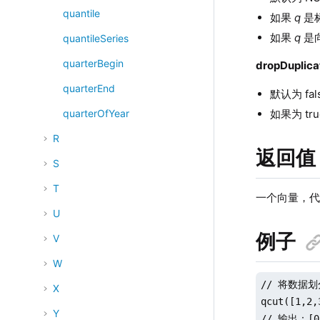
quantile
如果
q
是
如果
q
是向
quantileSeries
quarterBegin
dropDuplica
quarterEnd
默认为 f
如果为 t
quarterOfYear
R
返回值
S
T
一个向量，
U
例子
V
W
// 将数据划
X
qcut([1,2,
Y
// 输出：[0 