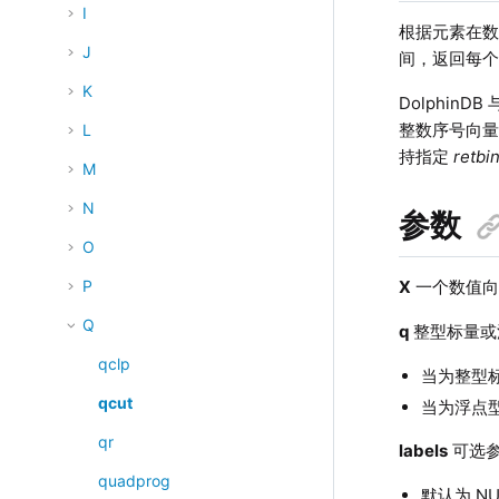
I
根据元素在数
J
间，返回每
K
DolphinDB 
整数序号向量
L
持指定
retbi
M
N
参数
O
X
一个数值向
P
Q
q
整型标量或
qclp
当为整型标
qcut
当为浮点型
qr
labels
可选参
quadprog
默认为 