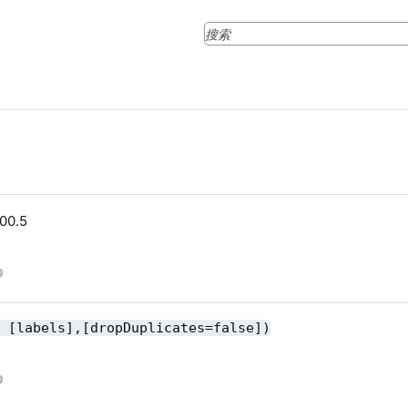
.00.5
, [labels],[dropDuplicates=false])