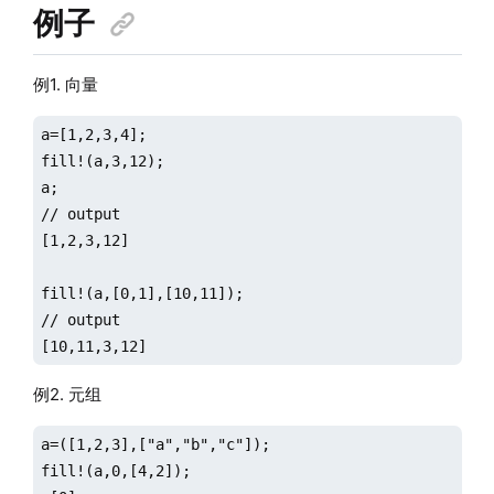
例子
例1. 向量
a=[1,2,3,4];

fill!(a,3,12);

a;

// output

[1,2,3,12]

fill!(a,[0,1],[10,11]);

// output

[10,11,3,12]
例2. 元组
a=([1,2,3],["a","b","c"]);

fill!(a,0,[4,2]);
