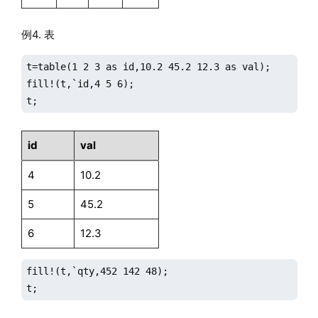
例4. 表
t=table(1 2 3 as id,10.2 45.2 12.3 as val);

fill!(t,`id,4 5 6);

t;
id
val
4
10.2
5
45.2
6
12.3
fill!(t,`qty,452 142 48);

t;