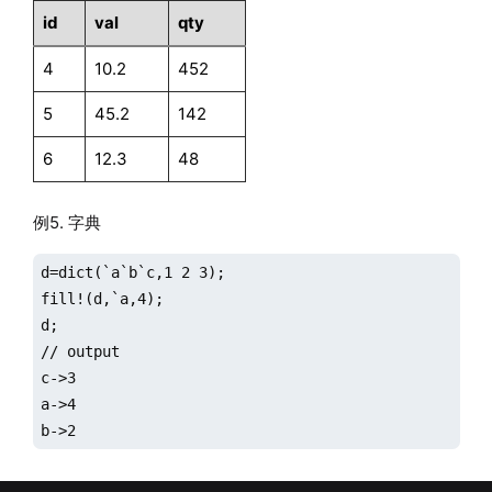
id
val
qty
4
10.2
452
5
45.2
142
6
12.3
48
例5. 字典
d=dict(`a`b`c,1 2 3);

fill!(d,`a,4);

d;

// output

c->3

a->4

b->2