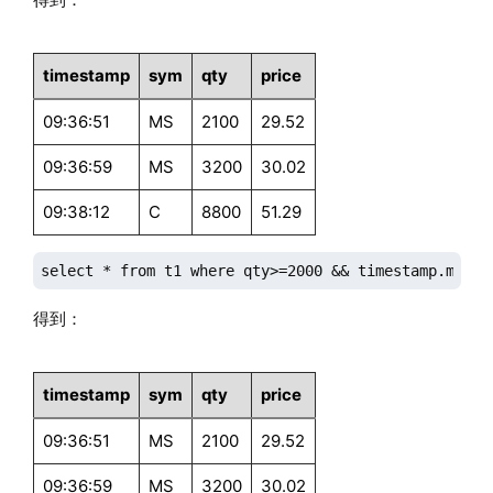
timestamp
sym
qty
price
09:36:51
MS
2100
29.52
09:36:59
MS
3200
30.02
09:38:12
C
8800
51.29
select * from t1 where qty>=2000 && timestamp.minut
得到：
timestamp
sym
qty
price
09:36:51
MS
2100
29.52
09:36:59
MS
3200
30.02