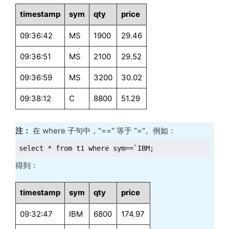
timestamp
sym
qty
price
09:36:42
MS
1900
29.46
09:36:51
MS
2100
29.52
09:36:59
MS
3200
30.02
09:38:12
C
8800
51.29
注：
在 where 子句中，"==" 等于 "="。例如：
select * from t1 where sym==`IBM;
得到：
timestamp
sym
qty
price
09:32:47
IBM
6800
174.97