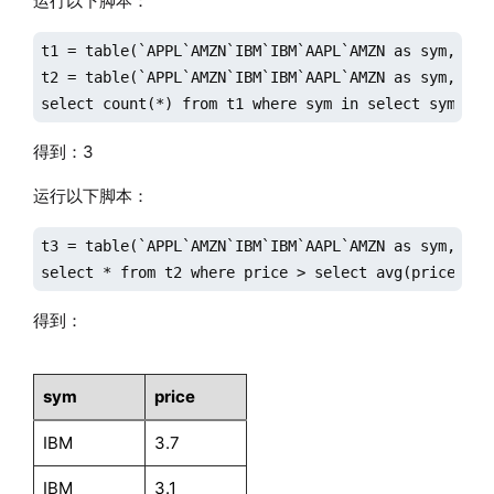
运行以下脚本：
t1 = table(`APPL`AMZN`IBM`IBM`AAPL`AMZN as sym, 2022
t2 = table(`APPL`AMZN`IBM`IBM`AAPL`AMZN as sym, 1.8 
select count(*) from t1 where sym in select sym fro
得到：3
运行以下脚本：
t3 = table(`APPL`AMZN`IBM`IBM`AAPL`AMZN as sym, 1.9 
select * from t2 where price > select avg(price) fr
得到：
sym
price
IBM
3.7
IBM
3.1