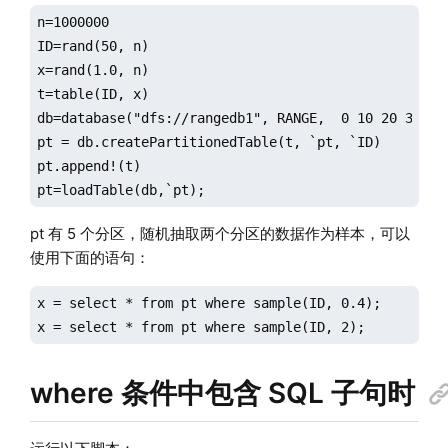
n=1000000

ID=rand(50, n)

x=rand(1.0, n)

t=table(ID, x)

db=database("dfs://rangedb1", RANGE,  0 10 20 30 40 
pt = db.createPartitionedTable(t, `pt, `ID)

pt.append!(t)

pt=loadTable(db,`pt);
pt 有 5 个分区，随机抽取两个分区的数据作为样本，可以
使用下面的语句：
x = select * from pt where sample(ID, 0.4);

x = select * from pt where sample(ID, 2);
where 条件中包含 SQL 子句时