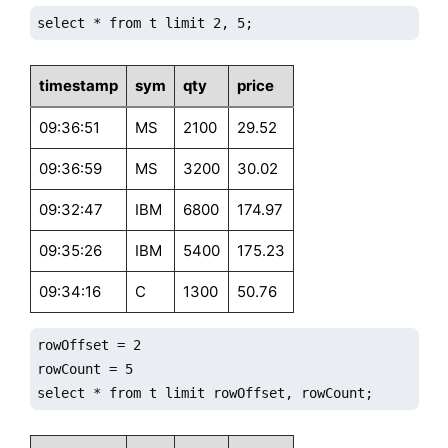
select * from t limit 2, 5;
timestamp
sym
qty
price
09:36:51
MS
2100
29.52
09:36:59
MS
3200
30.02
09:32:47
IBM
6800
174.97
09:35:26
IBM
5400
175.23
09:34:16
C
1300
50.76
rowOffset = 2

rowCount = 5

select * from t limit rowOffset, rowCount;