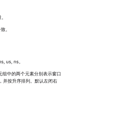
量。
一致。
 us, ns。
。元组中的两个元素分别表示窗口
致，并按升序排列。默认左闭右