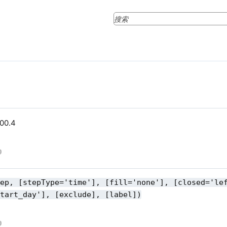
.00.4
tep, [stepType='time'], [fill='none'], [closed='le
start_day'], [exclude], [label])