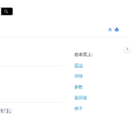
在本页上
语法
详情
参数
返回值
例子
ft'],