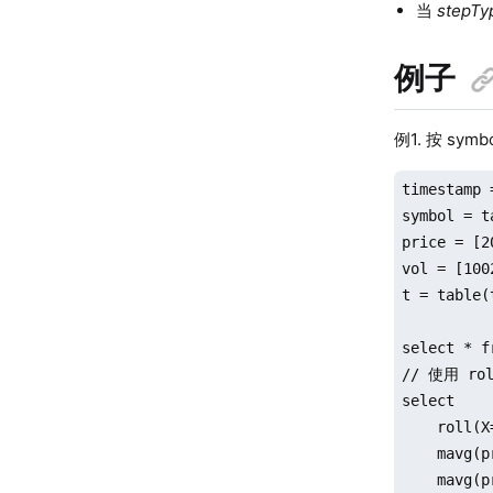
当
stepTy
例子
例1. 按 s
timestamp 
symbol = t
price = [2
vol = [100
t = table(
select * f
// 使用 ro
select

    roll(X
    mavg(p
    mavg(p