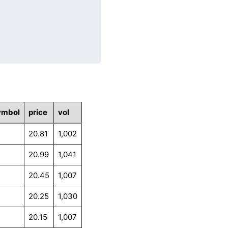
ymbol
price
vol
20.81
1,002
20.99
1,041
20.45
1,007
20.25
1,030
20.15
1,007