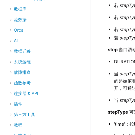
若
stepTy
数据库
若
stepTy
流数据
若
stepTy
Orca
若
stepTy
AI
step
窗口滑
数据迁移
DURATI
系统运维
故障排查
当
stepTy
的起始值
函数参考
开，可通
连接器 & API
当
stepTy
插件
stepType
可
第三方工具
'time
教程