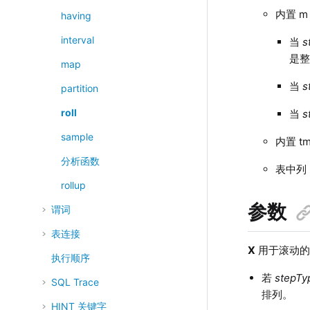
内置 
having
interval
当
s
是
map
当
s
partition
roll
当
s
sample
内置 
分析函数
表中列
rollup
参数
谓词
表连接
X
用于滚动的
执行顺序
若
stepTy
SQL Trace
排列。
HINT 关键字