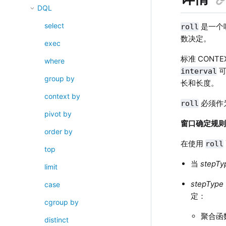
DQL
select
是一个哑
roll
数决定。
exec
标准 CONT
where
可
interval
group by
长和长度。
context by
必须作为
roll
pivot by
窗口确定规
order by
在使用
roll
top
当
stepTy
limit
stepType
case
定：
cgroup by
聚合函
distinct