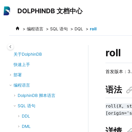
跳转到主要内容
DOLPHINDB 文档中心
编程语言
SQL 语句
DQL
roll
roll
关于DolphinDB
快速上手
首发版本：
3
部署
编程语言
语法
DolphinDB 脚本语言
SQL 语句
roll(X, s
[origin='
DDL
DML
详情