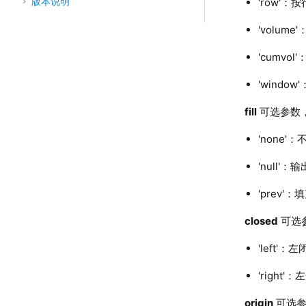
版本说明
'row'：
'volum
'cumvo
'wind
fill
可选参数，
'none
'null'
'prev
closed
可选
'left'
'right'
origin
可选参