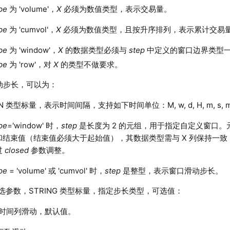
pe
为 'volume'，
X
必须为数值类型，表示交易量。
pe
为 'cumvol'，
X
必须为数值类型，且按升序排列，表示累计交易
pe
为 'window'，
X
的数据类型必须与
step
中定义的窗口边界类型
pe
为 'row'，对
X
的类型不做要求。
动步长，可以为：
ON 类型标量，表示时间间隔，支持如下时间单位：M, w, d, H, m, s, ms,
pe
='window' 时，
step
是长度为 2 的元组，用于指定自定义窗口
和结束值（结束值必须大于起始值），其数据类型需与 X 列保持一
过
closed
参数调整。
pe
= 'volume' 或 'cumvol' 时，
step
是整型，表示窗口滑动步长。
选参数，STRING 类型标量，指定步长类型，可选值：
'：按时间列滑动，默认值。