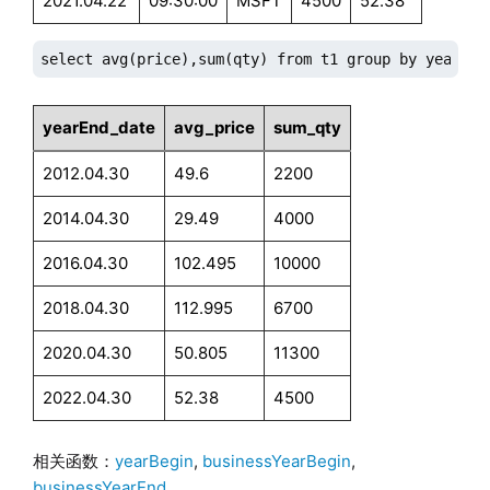
2021.04.22
09:30:00
MSFT
4500
52.38
select avg(price),sum(qty) from t1 group by yearEnd
yearEnd_date
avg_price
sum_qty
2012.04.30
49.6
2200
2014.04.30
29.49
4000
2016.04.30
102.495
10000
2018.04.30
112.995
6700
2020.04.30
50.805
11300
2022.04.30
52.38
4500
相关函数：
yearBegin
,
businessYearBegin
,
businessYearEnd