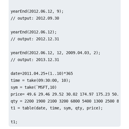
yearEnd(2012.06.12, 9);

// output: 2012.09.30

yearEnd(2012.06.12);

// output: 2012.12.31

yearEnd(2012.06.12, 12, 2009.04.03, 2);

// output: 2013.12.31

date=2011.04.25+(1..10)*365

time = take(09:30:00, 10);

sym = take(`MSFT,10)

price= 49.6 29.46 29.52 30.02 174.97 175.23 50.76 50
qty = 2200 1900 2100 3200 6800 5400 1300 2500 8800 4
t1 = table(date, time, sym, qty, price);

t1;