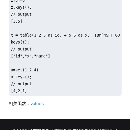
z[3]=6

z.keys();

// output

[3,5]

t = table(1 2 3 as id, 4 5 6 as x, `IBM`MSFT`GOOG as
keys(t);

// output

["id","x","name"]

a=set(1 2 4)

a.keys();

// output

[4,2,1]
相关函数：
values