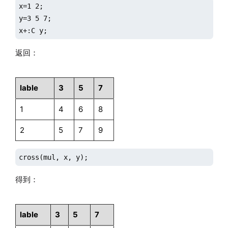
x=1 2;

y=3 5 7;

x+:C y;
返回：
lable
3
5
7
1
4
6
8
2
5
7
9
cross(mul, x, y);
得到：
lable
3
5
7