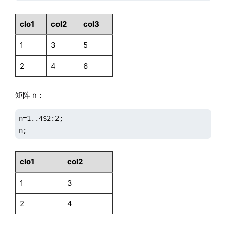
clo1
col2
col3
1
3
5
2
4
6
矩阵 n：
n=1..4$2:2;

n;
clo1
col2
1
3
2
4