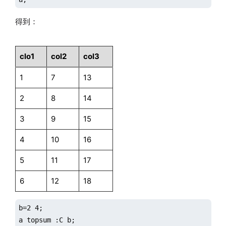
得到：
clo1
col2
col3
1
7
13
2
8
14
3
9
15
4
10
16
5
11
17
6
12
18
b=2 4;

a topsum :C b;