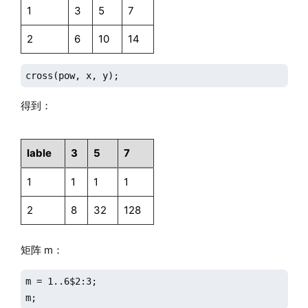
1
3
5
7
2
6
10
14
cross(pow, x, y);
得到：
lable
3
5
7
1
1
1
1
2
8
32
128
矩阵 m：
m = 1..6$2:3;

m;