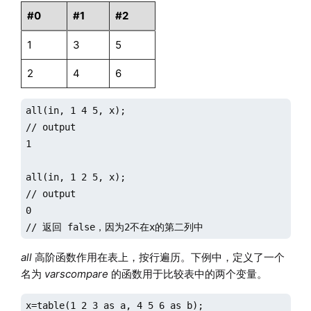
// 检查是否 1<4, 2<5 以及3<6

#0
#1
#2
all(lt, 1 2 7, 4 5 6);

1
3
5
// output

0

2
4
6
//返回false，因为7>6
all(in, 1 4 5, x);

// output

1

all(in, 1 2 5, x);

// output

0

// 返回 false，因为2不在x的第二列中
all
高阶函数作用在表上，按行遍历。下例中，定义了一个
名为
varscompare
的函数用于比较表中的两个变量。
x=table(1 2 3 as a, 4 5 6 as b);
