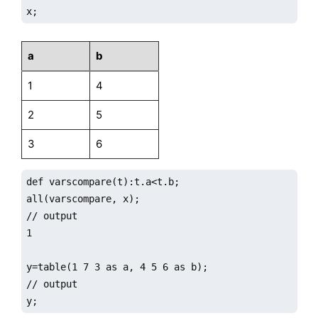
x;
a
b
1
4
2
5
3
6
def varscompare(t):t.a<t.b;

all(varscompare, x);

// output

1

y=table(1 7 3 as a, 4 5 6 as b);

// output

y;