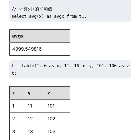
// 计算列x的平均值

select avg(x) as avgx from t1;
avgx
4999.549816
t = table(1..6 as x, 11..16 as y, 101..106 as z);

t;
x
y
z
1
11
101
2
12
102
3
13
103