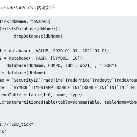
件
createTable.dos
内容如下:
Tick(dbName, tbName){

(dbName)

s://TSDB_tick"

k"
