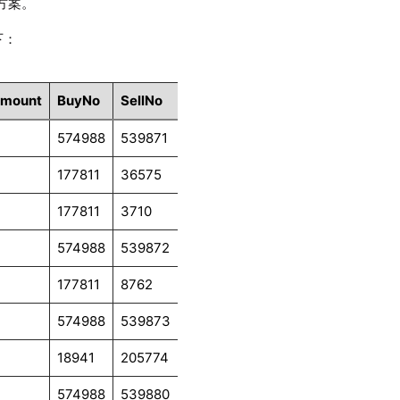
决方案。
下：
Amount
BuyNo
SellNo
TradeIndex
ChannelNo
Trad
574988
539871
266613
6
B
177811
36575
8187
6
N
177811
3710
8188
6
N
574988
539872
266614
6
B
177811
8762
8189
6
N
574988
539873
266615
6
B
18941
205774
44717
6
S
574988
539880
266616
6
B