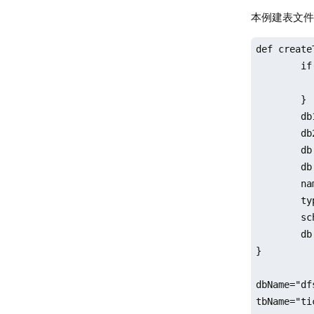
本例建表文
def create
	if(existsDatabase(dbName)){

		dropDatabase
	}

	db1 = database(, VALUE, 2020.01.01..2021.01.01)

	db2 = database(, HASH, [SYMBOL, 10])

	db = database(dbName, COMPO, [db1, db2], , "TSDB")

	db = database(dbName)

	name = `SecurityID`TradeTime`TradePrice`TradeQty`TradeAmount`BuyNo`SellNo`ChannelNo`TradeIndex`TradeBSFlag`BizIndex

	type = `SYMBOL`TIMESTAMP`DOUBLE`INT`DOUBLE`INT`INT`INT`INT`SYMBOL`INT

	schemaTable = table(1:0, name, type)

	db.createPartitionedTable(table=schemaTable, tableName=tbName, partitionColumns=`TradeTime`SecurityID, compressMethods={TradeTime:"delta"}, sortColumns=`SecurityID`TradeTime, keepDuplicates=ALL)

}

dbName="df
tbName="tic