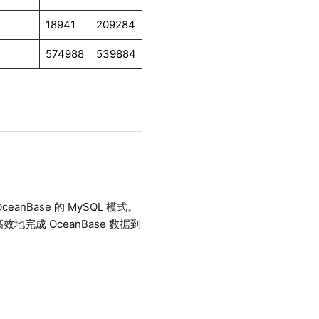
18941
209284
46106
6
S
574988
539884
266617
6
B
eanBase 的 MySQL 模式。
地完成 OceanBase 数据到