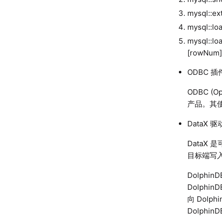
mysql::ex
mysql::lo
mysql::lo
[rowNum],
ODBC 插
ODBC (O
产品。其使
DataX 驱
DataX
目标端写入
Dolphin
Dolphi
向 Dolp
Dolphi