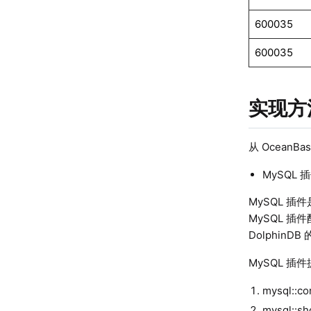
600035
600035
实现方
从 OceanB
MySQL 
MySQL 插件
MySQL 插
DolphinD
MySQL 
mysql::co
mysql::sh