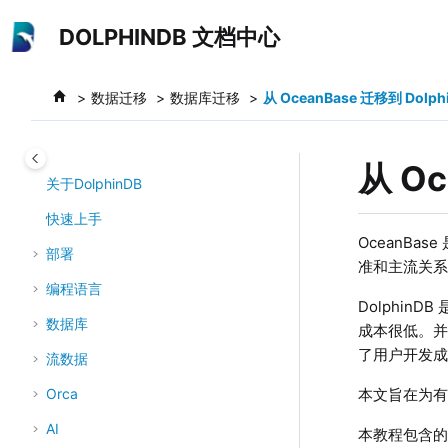
跳转到主要内容
DOLPHINDB 文档中心
数据迁移
数据库迁移
从 OceanBase 迁移到 Dolph
从 Oc
关于DolphinDB
快速上手
OceanB
部署
准和主流关
编程语言
Dolphin
数据库
成本很低。并且
了用户开发成
流数据
本文旨在为有从
Orca
AI
本教程包含