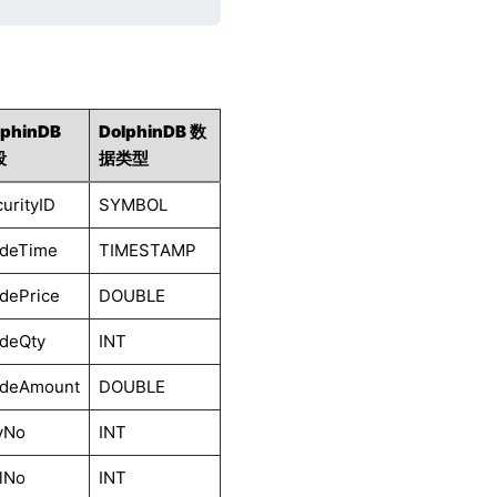
lphinDB
DolphinDB 数
段
据类型
urityID
SYMBOL
adeTime
TIMESTAMP
dePrice
DOUBLE
adeQty
INT
adeAmount
DOUBLE
yNo
INT
lNo
INT