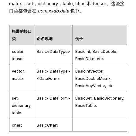
matrix，set，dictionary，table, chart 和 tensor。这些接
口类都包含在
com.xxdb.data
包中。
拓展的接口
类
命名规则
例子
scalar,
Basic<DataType>
BasicInt, BasicDouble,
tensor
BasicDate, etc.
vector,
Basic<DataType>
BasicIntVector,
matrix
<DataForm>
BasicDoubleMatrix,
BasicAnyVector, etc.
set,
Basic<DataForm>
BasicSet, BasicDictionary,
dictionary,
BasicTable.
table
chart
BasicChart