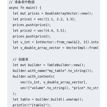
// 准备表中数据

async fn main() {

  let mut prices = DoubleArrayVector::new();

  let price1 = vec![1.1, 2.2, 3.3];

  prices.push(price1);

  let price2 = vec![4.4, 5.5];

  prices.push(price2);

  let v_int = IntVector::from_raw(&[2, 3]).into();

  let v_double_array_vector = VectorImpl::from(price
  // 创建表

  let mut builder = TableBuilder::new();

  builder.with_name("my_table".to_string());

  builder.with_contents(

      vec![v_int, v_double_array_vector],

      vec!["volume".to_string(), "price".to_string()
  );

  let table = builder.build().unwrap();

  println!("{table}");
